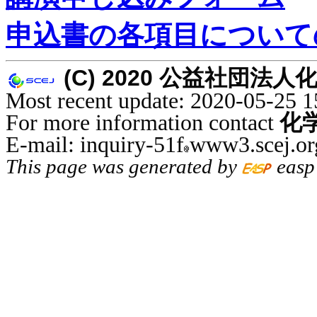
申込書の各項目について
(C) 2020 公益社団法人化学工学
Most recent update: 2020-05-25 1
For more information contact
化
E-mail: inquiry-51f
www3.scej.or
This page was generated by
easp