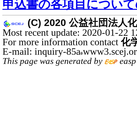
申込書の各項目について
(C) 2020 公益社団法人化学工学
Most recent update: 2020-01-22 1
For more information contact
化
E-mail: inquiry-85a
www3.scej.o
This page was generated by
easp