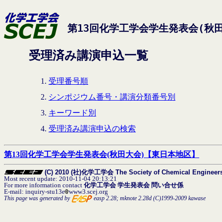
第13回化学工学会学生発表会(秋
受理済み講演申込一覧
受理番号順
シンポジウム番号・講演分類番号別
キーワード別
受理済み講演申込の検索
第13回化学工学会学生発表会(秋田大会)【東日本地区】
(C) 2010 (社)化学工学会 The Society of Chemical Engineers, 
Most recent update: 2010-11-04 20:13:21
For more information contact
化学工学会 学生発表会 問い合せ係
E-mail: inquiry-stu13e
www3.scej.org
This page was generated by
easp 2.28; mknote 2.28d (C)1999-2009 kawase