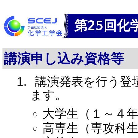
第25回化
講演申し込み資格等
講演発表を行う登壇
ます。
大学生（１～４
高専生（専攻科