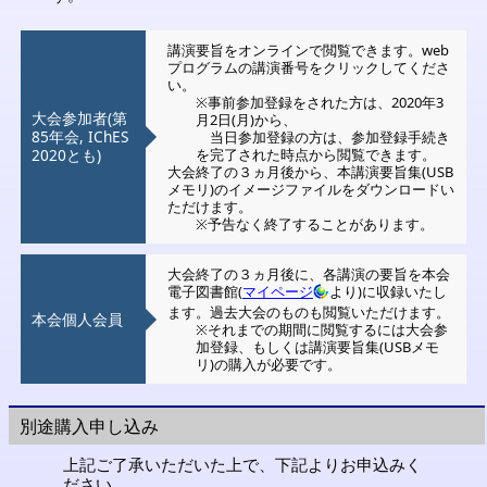
講演要旨をオンラインで閲覧できます。web
プログラムの講演番号をクリックしてくださ
い。
※事前参加登録をされた方は、2020年3
大会参加者(第
月2日(月)から、
85年会, IChES
当日参加登録の方は、参加登録手続き
2020とも)
を完了された時点から閲覧できます。
大会終了の３ヵ月後から、本講演要旨集(USB
メモリ)のイメージファイルをダウンロードい
ただけます。
※予告なく終了することがあります。
大会終了の３ヵ月後に、各講演の要旨を本会
電子図書館(
マイページ
より)に収録いたし
ます。過去大会のものも閲覧いただけます。
本会個人会員
※それまでの期間に閲覧するには大会参
加登録、もしくは講演要旨集(USBメモ
リ)の購入が必要です。
別途購入申し込み
上記ご了承いただいた上で、下記よりお申込みく
ださい。