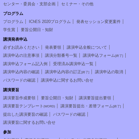
センター・委員会・支部企画
セミナー・その他
プログラム
プログラム
IChES 2020プログラム
発表セッション変更案件
学生賞
要旨公開日・知財
講演発表申込
必ずお読みください
発表要領
講演申込全般について
講演申込の注意事項
講演分類番号一覧
講演申込フォーム
[終了]
講演申込フォーム記入例
受理済み講演申込一覧
講演申込内容の確認
講演申込内容の訂正
講演申込の取消
[終了]
パスワードの確認
講演申込に関するお問い合せ
講演要旨
講演要旨作成要領
要旨公開日・知財
講演要旨提出要領
講演要旨テンプレート
講演要旨提出・差替フォーム
(WORD)
[終了]
提出した講演要旨の確認
パスワードの確認
講演要旨に関するお問い合せ
参加