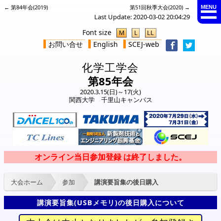
← 第84年会(2019)
第51回秋季大会(2020) →
MENU
Last Update: 2020-03-02 20:04:29
Font size
M
L
LL
お問い合せ
English
SCEJ-web
化学工学会
第85年会
2020.3.15(日)～17(火)
関西大学 千里山キャンパス
大会ホーム
参加
講演要旨集の後日購入
講演要旨集(USBメモリ)の後日購入について