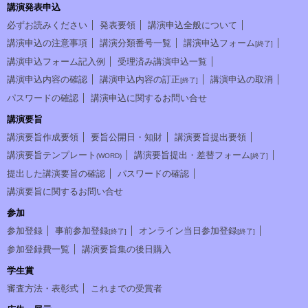
講演発表申込
必ずお読みください
発表要領
講演申込全般について
講演申込の注意事項
講演分類番号一覧
講演申込フォーム
[終了]
講演申込フォーム記入例
受理済み講演申込一覧
講演申込内容の確認
講演申込内容の訂正
講演申込の取消
[終了]
パスワードの確認
講演申込に関するお問い合せ
講演要旨
講演要旨作成要領
要旨公開日・知財
講演要旨提出要領
講演要旨テンプレート
講演要旨提出・差替フォーム
(WORD)
[終了]
提出した講演要旨の確認
パスワードの確認
講演要旨に関するお問い合せ
参加
参加登録
事前参加登録
オンライン当日参加登録
[終了]
[終了]
参加登録費一覧
講演要旨集の後日購入
学生賞
審査方法・表彰式
これまでの受賞者