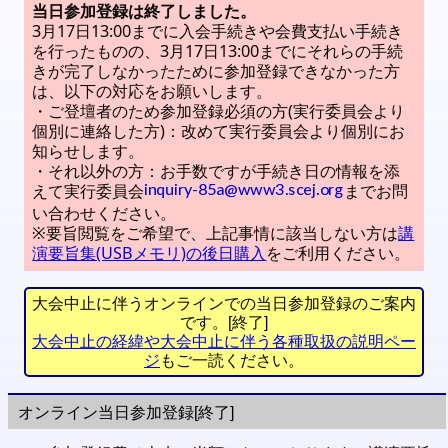
当日参加登録は終了しました。
3月17日13:00までに入会手続きや会費支払い手続き
を行ったものの、3月17日13:00までにそれらの手続
きが完了しなかったために参加登録できなかった方
は、以下の対応をお願いします。
・ご登壇者のため参加登録必須の方(実行委員会より
個別に連絡した方)：改めて実行委員会より個別にお
知らせします。
・それ以外の方：お手数ですが手続き日の情報を添
えて実行委員会
までお問
い合わせください。
※要旨閲覧をご希望で、上記事情に該当しない方は
講
演要旨集(USBメモリ)の後日購入
をご利用ください。
大会中止に伴うオンラインでの当日参加登録のご案内
です。[終了]
大会中止の経緯や大会中止に伴う各種取扱の説明ペー
ジ
もご一読ください。
オンライン当日参加登録[終了]