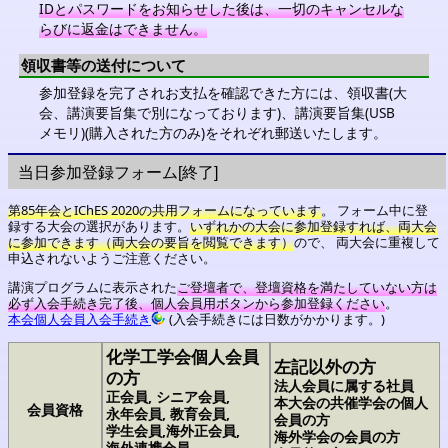
IDとパスワードをお知らせした後は、一切のキャンセルな
らびに返金はできません。
領収書等の送付について
参加登録を完了されお支払を確認できた方には、領収書(大
会、講演要旨集で別になっております)、講演要旨集(USB
メモリ)(購入された方のみ)をそれぞれ郵送いたします。
当日参加登録フォーム[終了]
第85年会とIChES 2020の共用フォームになっています
。 フォーム中に登
録する大会の選択があります。
いずれかの大会に参加登録すれば、両大会
に参加できます（両大会の要旨を閲覧できます）
ので、 両大会に重複して
申込されないようご注意ください。
講演プログラムに表示された
ご登壇者で、登壇資格を満たしていない方は
必ず入会手続き完了後、個人会員用ボタンから参加登録ください
。
本会個人会員入会手続き
(入会手続きには日数がかかります。)
化学工学会個人会員
左記以外の方
の方
法人会員に属する社員
正会員,
シニア会員,
本大会の共催学会の個人
会員資格
永年会員,
教育会員,
会員の方
学生会員,
海外正会員,
海外学会の会員の方
海外連携会員,