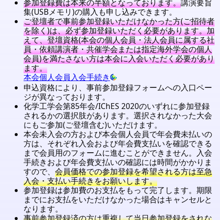
参加登録費は本来の半額となっております。
講演要旨
集(USBメモリ)の購入も申し込みできます。
ご登壇者で事前参加登録いただけなかった方(ご招待者
を除く)は、必ず参加登録いただく必要があります。加
えて、登壇資格(本会の個人会員・法人会員に属する社
員・依頼講演者・共催学会または指定海外学会の個人
会員)を満たさない方は本会に入会いただく必要があり
ます。
本会個人会員入会手続き
申込資格により、事前参加登録フォームへの入口ペー
ジが異なっております。
化学工学会第85年会/IChES 2020のいずれに参加登録
されるかの選択肢があります。選択されなかった大会
にもご参加(ご登壇含む)いただけます。
本会未入会の方および本会個人会員で年会費未払いの
方は、それぞれ入会および年会費支払いを確認できる
まで会員用のフォームに進むことができません。入会
手続きおよび年会費支払いの確認には時間がかかりま
すので、
会員価格での参加登録を希望される方は至急
入会・支払い手続きをお願いします。
参加登録は参加費のお支払をもって完了します。期限
までにお支払をいただけなかった場合はキャンセルと
なります。
事前参加登録済の方は重複して当日参加登録をされな