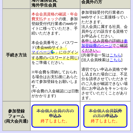
会員外の方
海外学生会員
参加登録受付代行業者の
本会会員資格の確認・年会
webサイトに直接移ってい
費支払チェック
の後、
参加
ただきます。
登録受付代行業者のwebサ
法人会員に属する社員、会
イトに移っていただき、手
員外などの該当する資格で
続いただきます。
お申込みください。
各申し込み資格の詳細は
参
本会会員番号と、パスワー
加登録費のページ
でご確認
ド(
本会webサイト「
ください。
マイページ
」にログイン
手続き方法
[共催学会一覧は
こちら
]
する際のパスワードと同じ
)
[法人会員検索は
こちら
]
をご準備ください。
適切でない申込み資格で申
※年会費を滞納しておられ
し込まれた場合には、不足
る場合はお支払後にあらた
分を請求させていただきそ
めて参加登録をお願いしま
のご入金が確認できない場
す。
合にお申込みをキャンセル
(年会費の入金確認には日数
させていただくことがあり
がかかります)
ます。
参加登録
本会個人会員の方の
本会個人会員
以外
フォーム
申込み
の方の
申込み
(両大会共通)
終了しました。
終了しました。