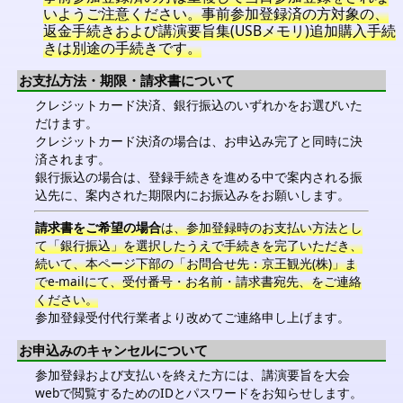
いようご注意ください。事前参加登録済の方対象の、
返金手続きおよび講演要旨集(USBメモリ)追加購入手続
きは別途の手続きです。
お支払方法・期限・請求書について
クレジットカード決済、銀行振込のいずれかをお選びいた
だけます。
クレジットカード決済の場合は、お申込み完了と同時に決
済されます。
銀行振込の場合は、登録手続きを進める中で案内される振
込先に、案内された期限内にお振込みをお願いします。
請求書をご希望の場合
は、参加登録時のお支払い方法とし
て「銀行振込」を選択したうえで手続きを完了いただき、
続いて、本ページ下部の「お問合せ先：京王観光(株)」ま
でe-mailにて、受付番号・お名前・請求書宛先、をご連絡
ください。
参加登録受付代行業者より改めてご連絡申し上げます。
お申込みのキャンセルについて
参加登録および支払いを終えた方には、講演要旨を大会
webで閲覧するためのIDとパスワードをお知らせします。