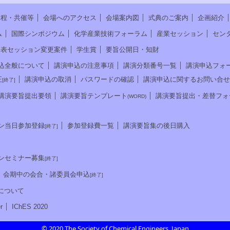
日程・共催等
会場へのアクセス
会場案内図
式典のご案内
企画紹介
ム
国際シンポジウム
化学産業技術フォーラム
産業セッション
セン
発表セッション変更案件
学生賞
要旨公開日・知財
込全般について
講演申込の注意事項
講演分類番号一覧
講演申込フォ
正
講演申込の取消
パスワードの確認
講演申込に関するお問い合せ
[終了]
講演要旨提出要領
講演要旨テンプレート
講演要旨提出・差替フォ
(WORD)
ン当日参加登録
参加登録費一覧
講演要旨集の後日購入
[終了]
ンセミナー募集
[終了]
会期中の会合・諸委員会申込
[終了]
について
r
IChES 2020
© 2020 The Society of Chemical Engineers, Japan