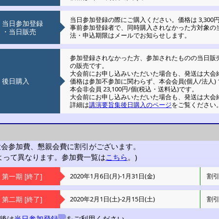
当日参加登録の際にご購入ください。
価格は 3,30
当日参加登録
事前参加登録者で、同時購入されなかった方対象の
・当日販売
法・申込期限はメールでお知らせします。
参加登録されなかった方、参加されたものの当日販
の販売です。
大会前にお申し込みいただいた場合も、発送は大会
後日購入
価格は参加不参加に関わらず、
本会会員(個人/法人) 1
本会非会員 23,100円/個(税込・送料込)です。
大会前にお申し込みいただいた場合も、発送は大会
詳細は
講演要旨集後日購入のページ
をご覧ください
大会参加費、懇親会費に割引がございます。
よって異なります。参加費一覧は
こちら
。)
第一期 [終了]
2020年1月6日(月)-1月31日(金)
割
第二期 [終了]
2020年2月1日(土)-2月15日(土)
割
後は
当日参加登録
をご利用ください。