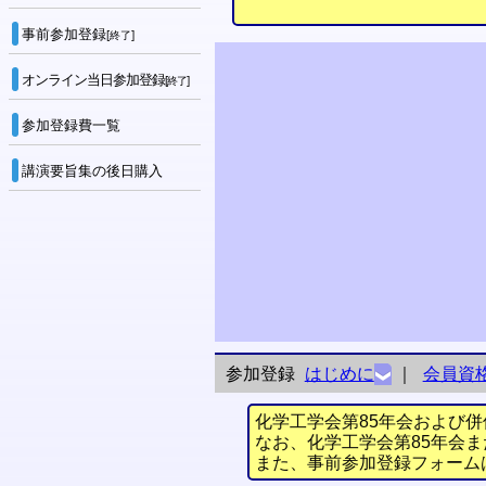
事前参加登録
[終了]
オンライン当日参加登録
[終了]
参加登録費一覧
講演要旨集の後日購入
参加登録
はじめに
｜
会員資
化学工学会第85年会および併
なお、化学工学会第85年会ま
また、事前参加登録フォーム