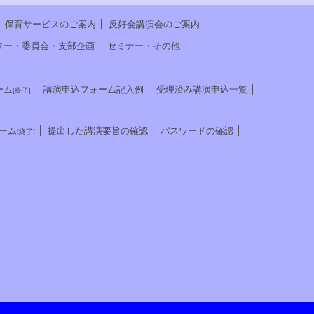
保育サービスのご案内
反好会講演会のご案内
ター・委員会・支部企画
セミナー・その他
ーム
講演申込フォーム記入例
受理済み講演申込一覧
[終了]
ーム
提出した講演要旨の確認
パスワードの確認
[終了]