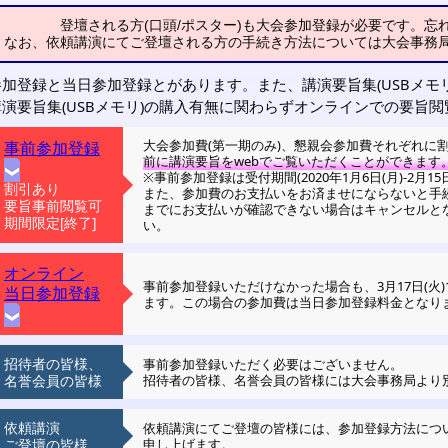
登壇される方(口頭/ポスター)も大会参加登録が必要です。忘
なお、依頼講演にてご登壇される方の手続き方法については大会事務
加登録と当日参加登録とがあります。また、講演要旨集(USBメモ
演要旨集(USBメモリ)の購入有無に関わらずオンラインでの要旨
大会参加費(第一期のみ)、懇親会参加費それぞれに
事前参加登録
前に講演要旨をwebでご覧いただくことができます
※事前参加登録は受付期間(2020年1月6日(月)-2月15
割引あり
また、参加費のお支払いをお済ませにならないと手
要旨事前閲覧可
までにお支払いが確認できない場合はキャンセルと
期間限定[終了]
い。
オンライン
事前参加登録いただけなかった場合も、3月17日(火)
当日参加登録
ます。この場合の参加費は当日参加登録料金となり
招待者の皆様、
事前参加登録いただく必要はございません。
名誉会員の皆様
招待者の皆様、名誉会員の皆様には大会事務局より
依頼講演
依頼講演にてご登壇の皆様には、参加登録方法につ
ご登壇の皆様
申し上げます。