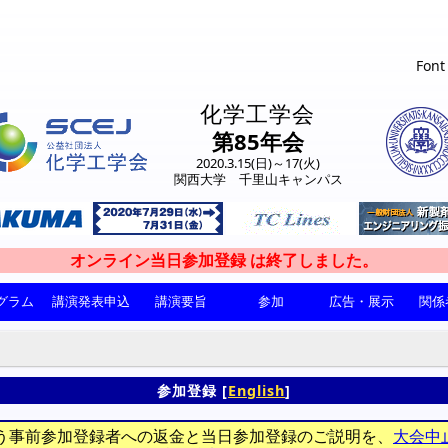
Font
化学工学会
第85年会
2020.3.15(日)～17(火)
関西大学 千里山キャンパス
グラム
講演発表申込
講演要旨
参加
広告・展示
関係
参加登録 [
English
]
う事前参加登録者への返金と当日参加登録のご説明を、
大会中