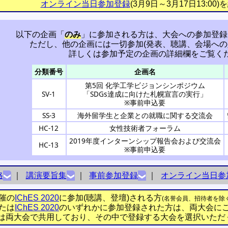
オンライン当日参加登録
(3月9日～3月17日13:0
以下の企画「
のみ
」に参加される方は、大会への参加登録
ただし、他の企画には一切参加(発表、聴講、会場への
詳しくは参加予定の企画の詳細欄をご覧く
分類番号
企画名
第5回 化学工学ビジョンシンポジウム
SV-1
「SDGs達成に向けた札幌宣言の実行」
※事前申込要
SS-3
海外留学生と企業との就職に関する交流会
HC-12
女性技術者フォーラム
2019年度インターンシップ報告会および交流会
HC-13
※事前申込要
格
｜
講演要旨集
｜
事前参加登録
｜
オンライン当日参
催の
IChES 2020
に参加(聴講、登壇)される方
(名誉会員、招待者を除く
たは
IChES 2020
のいずれかに参加登録された方は、両大会にご
は両大会で共用しており、その中で登録する大会を選択いただ