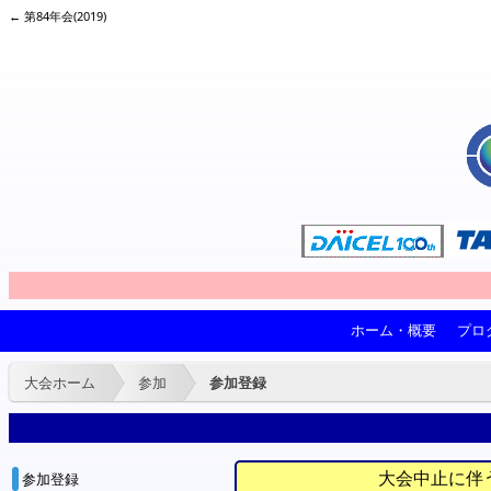
← 第84年会(2019)
ホーム・概要
プロ
大会ホーム
参加
参加登録
大会中止に伴
参加登録