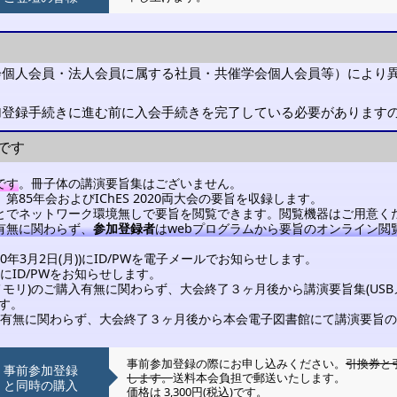
会個人会員・法人会員に属する社員・共催学会個人会員等）により
加登録手続きに進む前に入会手続きを完了している必要があります
です
です
。冊子体の講演要旨集はございません。
、第85年会およびIChES 2020両大会の要旨を収録します。
うことでネットワーク環境無しで要旨を閲覧できます。閲覧機器はご用意く
入有無に関わらず、
参加登録者
はwebプログラムから要旨のオンライン閲
0年3月2日(月))にID/PWを電子メールでお知らせします。
ID/PWをお知らせします。
Bメモリ)のご購入有無に関わらず、大会終了３ヶ月後から講演要旨集(U
す。
有無に関わらず、大会終了３ヶ月後から本会電子図書館にて講演要旨の
事前参加登録の際にお申し込みください。
引換券と
事前参加登録
します。
送料本会負担で郵送いたします。
と同時の購入
価格は 3,300円(税込)です。