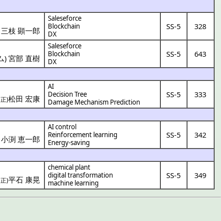
Saleseforce
SS-5
328
Blockchain
)
三枝 顕一郎
DX
Saleseforce
SS-5
643
Blockchain
ム
)
宮部 直樹
DX
AI
SS-5
333
Decision Tree
松田 宏康
(正)
Damage Mechanism Prediction
AI control
SS-5
342
Reinforcement learning
)
小渕 恵一郎
Energy-saving
chemical plant
SS-5
349
digital transformation
平石 康晃
(正)
machine learning