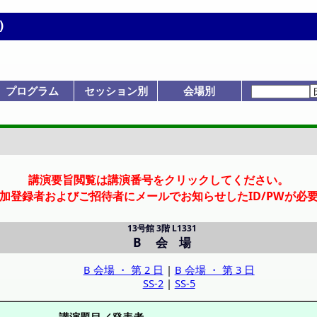
)
プログラム
セッション別
会場別
プログラムMen
一覧表(横配置)
一覧表(縦配置)
第 1 日
第 2 日
第 3 日
前 日
一般講演(ポスタ
セッション一覧
産業セッション
国際シンポジウ
一般講演(口頭)
化学産業技術F
ビジョン/特別
本部等企画
部会企画
式典
開会式
学会賞
0-a. 学会賞
0-d. 技術賞
1. 基礎物性
2. 粒子・流体
3. 熱工学
4. 分離
5. 反応工学
6. システム
7. バイオ
8. 超臨界
9. エネルギー
11. エレクトロ
12. 材料・界面
13. 環境
14. 広領域
IS-1: IChES
Poster A
Poster B
Poster C
Poster D
Poster E
SV-1
SP-1
SP-2
SP-3
F-1
SS-1
SS-2
SS-3
SS-4
SS-5
SS-6
SS-7
SS-8
K-1
K-2
K-3
K-4
K-5
HC-11
HC-12
HQ-21
X-51
X-52
Z: 講義棟L0026
R: BASE本館
A-B: 13号館
P,Q: 体育館
C-J: 講義棟
Y: 新1号館
X: 11号館
会場一覧
招待講演等一
司会・座長一
Z: L0026
Y:グリーンホ
X:5F L1153
A:4F L1341
B:3F L1331
C:1F L0013
D:1F L0012
E:1F L0017
F:2F L0023
G:2F L0022
H:3F L0033
I:3F L0032
J:3F L0035
PS-A (第1日)
PS-B (第2日)
PS-C (第2日)
PS-D (第3日)
PS-E (第3日)
SS-7,8 (第3日)
HQ-21 (第3日)
詳細検索画面
受賞講演一覧
受理番号一覧
発表者索引
u
ー)
ム
ル
講演要旨閲覧は講演番号をクリックしてください。
参加登録者およびご招待者にメールでお知らせしたID/PWが必要
13号館 3階 L1331
B 会場
B 会場 ・ 第 2 日
|
B 会場 ・ 第 3 日
SS-2
|
SS-5
講演題目／発表者