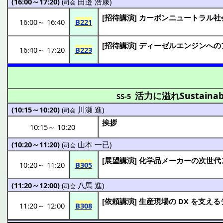
(16:00～17:20)
(
田邉 浩康
)
司会
[
招待講演
]
カーボンニュートラル
社
16:00
～
16:40
B221
[
招待講演
]
ディーゼルエンジン
への
16:40
～
17:20
B223
活力に溢れSustain
SS-5
(10:15～10:20)
(
川瀬 進
)
司会
挨拶
10:15
～
10:20
(10:20～11:20)
(
山本 一已
)
司会
[
展望講演
]
化学品
メーカー
の
次世代
10:20
～
11:20
B305
(11:20～12:00)
(
八馬 進
)
司会
[
依頼講演
]
生産現場
の DX を支える
11:20
～
12:00
B308