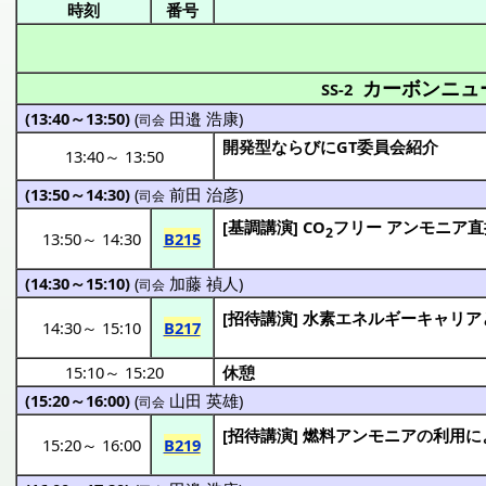
時刻
番号
カーボンニュ
SS-2
(13:40～13:50)
(
田邉 浩康
)
司会
開発型ならびにGT委員会紹介
13:40
～
13:50
(13:50～14:30)
(
前田 治彦
)
司会
[
基調講演
] CO
フリー
アンモニア
直
2
13:50
～
14:30
B215
(14:30～15:10)
(
加藤 禎人
)
司会
[
招待講演
]
水素
エネルギーキャリア
14:30
～
15:10
B217
15:10
～
15:20
休憩
(15:20～16:00)
(
山田 英雄
)
司会
[
招待講演
]
燃料
アンモニア
の
利用
に
15:20
～
16:00
B219