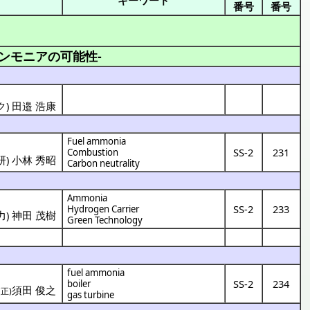
番号
番号
ンモニアの可能性-
) 田邉 浩康
Fuel ammonia
SS-2
231
Combustion
研
)
小林 秀昭
Carbon neutrality
Ammonia
SS-2
233
Hydrogen Carrier
力
)
神田 茂樹
Green Technology
fuel ammonia
SS-2
234
boiler
須田 俊之
(正)
gas turbine