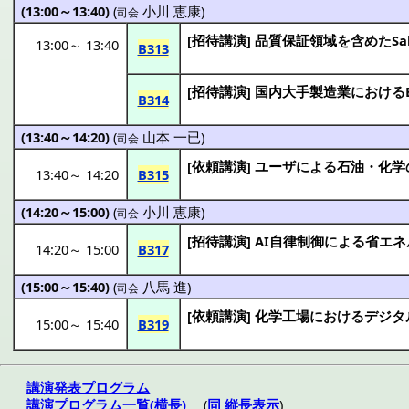
(13:00～13:40)
(
小川 恵康
)
司会
[
招待講演
]
品質保証領域
を含めたSale
13:00
～
13:40
B313
[
招待講演
]
国内大手製造業
におけるBl
B314
(13:40～14:20)
(
山本 一已
)
司会
[
依頼講演
]
ユーザ
による
石油
・
化学
13:40
～
14:20
B315
(14:20～15:00)
(
小川 恵康
)
司会
[
招待講演
] AI
自律制御
による
省エネ
14:20
～
15:00
B317
(15:00～15:40)
(
八馬 進
)
司会
[
依頼講演
]
化学工場
における
デジタ
15:00
～
15:40
B319
講演発表プログラム
講演プログラム一覧(横長)
(
同 縦長表示
)