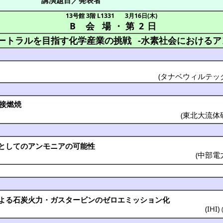
13号館 3階 L1331
3月16日(木)
B 会場
・
第 2 日
ートラルを目指す化学産業の挑戦
-水素社会におけるア
(タナベウィルテック
接燃焼
(
東北大流体
としての
アンモニア
の
可能性
(
中部電
よる
石炭火力
・
ガスタービン
の
ゼロエミッション
化
(
IHI
)