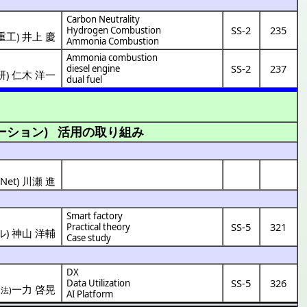
Carbon Neutrality
SS-2
235
Hydrogen Combustion
重工
)
井上 慶
Ammonia Combustion
Ammonia combustion
SS-2
237
diesel engine
研)
仁木 洋一
dual fuel
ーション)
活用の取り組み
・Net) 川瀬 進
Smart factory
SS-5
321
Practical theory
ル
)
神山 洋輔
Case study
DX
SS-5
326
Data Utilization
一力 啓晃
(法)
AI Platform