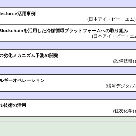
sforce
活用事例
(
日本アイ・ビー・エム
ockchainを
活用
した
冷媒循環
プラットフォーム
への取り組み
(
日本アイ・ビー・エ
の
劣化
メカニズム
予測
AI
開発
(
設備技研
)
ルギー
オペレーション
(
横河デジタル
ル
技術
の
活用
(
住友化学
)