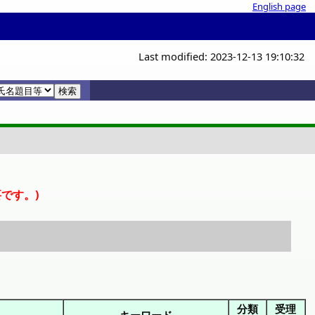
English page
Last modified: 2023-12-13 19:10:32
覧
覧
ー
です。)
分類
受理
キーワード