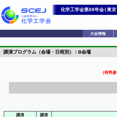
化学工学会第88年会(東京
大会情報
IChESプログラム
英語プログラム
会場アクセス
フロアマップ
大会トップ
諸会合一覧
英語トップ
発表要領
学生賞
講演プログラム（会場・日程別） : B会場
(有料
講演
講演