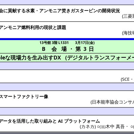
会
に
貢献
する
水素
・
アンモニア
焚き
ガスタービン
の
開発状況
(
三菱
アンモニア
燃料利用
の
現状
と
課題
(海技
13号館 3階 L1331
3月17日(金)
B 会場
・
第 3 日
ableな現場力を生み出すDX
(デジタルトランスフォーメ
(SCE
スマートファクトリー
像
(
日本能率協会コンサ
データ
を
活用
した取り組みと AI
プラットフォーム
(
カネカ
) ○
木中 真吾
・
○
(法)