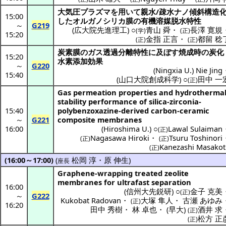
大気圧
プラズマ
を用いて
親水
/
疎水
ナノ
傾斜構造
15:00
した
オルガノシリカ
膜の
有機溶媒脱水特性
～
G219
(
広大院先進理工
) ○
青山 舜
・
長澤 寛規
(学)
(正)
15:20
金指 正言
・
都留 稔
(正)
(正)
炭素膜
の
ガス
透過分離特性
に及ぼす
焼成時
の
炭化
15:20
水素添加効果
～
G220
(
Ningxia U.
)
Nie Jing
15:40
(
山口大院創成科学
) ○
田中 一
(正)
Gas permeation properties and hydrotherma
stability performance of silica-zirconia-
15:40
polybenzoxazine-derived carbon-ceramic
～
G221
composite membranes
16:00
(
Hiroshima U.
) ○
Lawal Sulaiman
(正)
Nagasawa Hiroki
・
Tsuru Toshinori
(正)
(正)
Kanezashi Masakot
(正)
(16:00～17:00)
(
松岡 淳
・
原 伸生
)
座長
Graphene-wrapping treated zeolite
membranes for ultrafast separation
16:00
(
信州大先鋭研
) ○
金子 克美
(正)
～
G222
Kukobat Radovan
・
大塚 隼人
・
古瀬 あゆみ
(正)
16:20
田中 秀樹
・
林 卓也
・
(
早大
)
酒井 求
(正)
松方 正
(正)