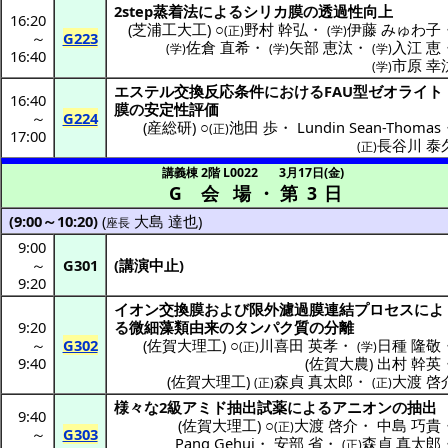
2step
蒸着法
による
シリカ
膜の
透過性向上
16:20
(
芝浦工大工
) ○
野村 幹弘
・
伊藤 みゅわ子
(正)
(学)
～
G223
佐倉 直希
・
矢部 恵汰
・
入江 恵
(学)
(学)
(学)
16:40
市原 幸
(学)
エステル
交換反応条件
におけるFAU型
ゼオライト
16:40
膜の
安定性評価
～
G224
(
産総研
) ○
池田 歩
・
Lundin Sean-Thomas
(正)
17:00
長谷川 泰
(正)
講義棟 2階 L0022
3月17日(金)
G 会場
・
第 3 日
(9:00～10:20)
(
大島 達也
)
座長
9:00
～
G301
(
講演中止
)
9:20
イオン交換
膜および
限外濾過膜連結
プロセス
によ
9:20
る
微細藻類由来
の
タンパク質
の
分離
～
G302
(
佐賀大理工
) ○
川喜田 英孝
・
日種 隆敬
(正)
(学)
9:40
(
佐賀大農
)
出村 幹英
(
佐賀大理工
)
森貞 真太郎
・
大渡 啓
(正)
(正)
様々な2級
アミド
抽出試薬
による
アニオン
の
抽出
9:40
(
佐賀大理工
) ○
大渡 啓介
・
中島 巧貴
(正)
～
G303
Pang Gehui
・
安部 省
・
森貞 真太郎
(正)