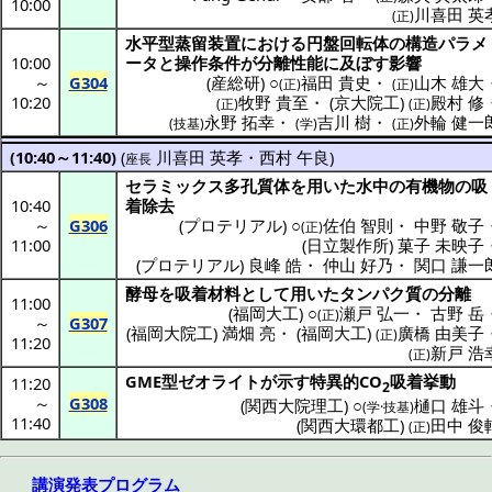
10:00
川喜田 英
(正)
水平型蒸留装置
における
円盤回転体
の
構造
パラメ
10:00
ータ
と
操作条件
が
分離性能
に及ぼす
影響
～
G304
(
産総研
) ○
福田 貴史
・
山木 雄大
(正)
(正)
10:20
牧野 貴至
・
(
京大院工
)
殿村 修
(正)
(正)
永野 拓幸
・
吉川 樹
・
外輪 健一
(
技基
)
(学)
(正)
(10:40～11:40)
(
川喜田 英孝
・
西村 午良
)
座長
セラミックス
多孔質体
を用いた
水中
の
有機物
の
吸
10:40
着除去
～
G306
(
プロテリアル
) ○
佐伯 智則
・
中野 敬子
(正)
11:00
(
日立製作所
)
菓子 未映子
(
プロテリアル
)
良峰 皓
・
仲山 好乃
・
関口 謙一
酵母
を
吸着材料
として用いた
タンパク質
の
分離
11:00
(
福岡大工
) ○
瀬戸 弘一
・
古野 岳
(正)
～
G307
(
福岡大院工
)
満畑 亮
・
(
福岡大工
)
廣橋 由美子
(正)
11:20
新戸 浩
(正)
GME型
ゼオライト
が示す
特異的
CO
吸着挙動
11:20
2
～
G308
(
関西大院理工
) ○
樋口 雄斗
(学·技基)
11:40
(
関西大環都工
)
田中 俊
(正)
講演発表プログラム