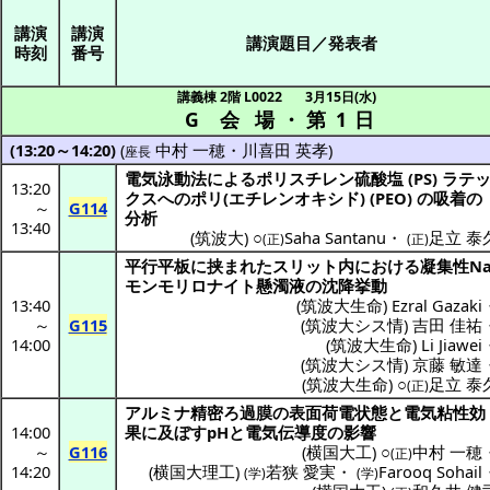
講演
講演
講演題目／発表者
時刻
番号
講義棟 2階 L0022
3月15日(水)
G 会場
・
第 1 日
(13:20～14:20)
(
中村 一穂
・
川喜田 英孝
)
座長
電気泳動法
による
ポリスチレン
硫酸塩
(PS)
ラテ
13:20
クス
への
ポリ
(
エチレンオキシド
) (PEO) の
吸着
の
～
G114
分析
13:40
(
筑波大
) ○
Saha Santanu
・
足立 泰
(正)
(正)
平行平板
に挟まれた
スリット
内における
凝集性
N
モンモリロナイト
懸濁液
の
沈降挙動
13:40
(
筑波大生命
)
Ezral Gazaki
～
G115
(
筑波大シス情
)
吉田 佳祐
14:00
(
筑波大生命
)
Li Jiawei
(
筑波大シス情
)
京藤 敏達
(
筑波大生命
) ○
足立 泰
(正)
アルミナ
精密ろ過
膜の
表面荷電状態
と
電気粘性効
14:00
果
に及ぼすpHと
電気伝導度
の
影響
～
G116
(
横国大工
) ○
中村 一穂
(正)
14:20
(
横国大理工
)
若狭 愛実
・
Farooq Sohail
(学)
(学)