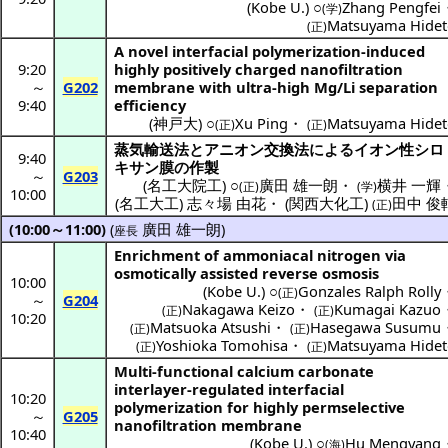
(
Kobe U.
) ○
Zhang Pengfei
(学)
Matsuyama Hidet
(正)
A novel interfacial polymerization-induced
9:20
highly positively charged nanofiltration
～
G202
membrane with ultra-high Mg/Li separation
9:40
efficiency
(
神戸大
) ○
Xu Ping
・
Matsuyama Hidet
(正)
(正)
蒸気輸送法
と
アニオン交換法
による
イオン性
シロ
9:40
キサン
膜の
作製
～
G203
(
名工大院工
) ○
廣田 雄一朗
・
横井 一輝
(正)
(学)
10:00
(
名工大工
)
志々場 由花
・
(
関西大化工
)
田中 俊
(正)
(10:00～11:00)
(
廣田 雄一朗
)
座長
Enrichment of ammoniacal nitrogen via
osmotically assisted reverse osmosis
10:00
(
Kobe U.
) ○
Gonzales Ralph Rolly
(正)
～
G204
Nakagawa Keizo
・
Kumagai Kazuo
(正)
(正)
10:20
Matsuoka Atsushi
・
Hasegawa Susumu
(正)
(正)
Yoshioka Tomohisa
・
Matsuyama Hidet
(正)
(正)
Multi-functional calcium carbonate
interlayer-regulated interfacial
10:20
polymerization for highly permselective
～
G205
nanofiltration membrane
10:40
(
Kobe U.
) ○
Hu Mengyang
(海)