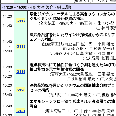
(
横国大工
)
和久井 健
(正)
(14:20～16:00)
(
大渡 啓介
・
鎺 広顕
)
座長
液化
ジメチルエーテル
による
高含水
ウコン
からの
14:20
クルクミン
と
抗酸化物質
の
抽出
～
G117
(
名大院工
) ○
朱 力
・
王 涛
・
朱 ワン瑩
(正)
(正)
14:40
神田 英
(正)
深共晶溶媒
を用いた
ワイン
圧搾残渣
からの
ポリフ
ェノール
抽出
14:40
(
道総研工試
) ○
吉田 誠一郎
・
小川 雄太
(正)
～
G118
近藤 永樹
・
松嶋 景一郎
(正)
(正)
15:00
(
北海道ワイン
)
田島 大敬
・
河西 由喜
(
北大院農
)
佐藤 朋
溶媒和抽出
にて
極性
に基づく
予測
を超えたAu(III)
15:00
抽出能力
を示す
新規溶媒
の
開発
～
G119
(
宮崎大工
) ○
大島 達也
・
三宅 晃太
(正)
15:20
稲田 飛鳥
・
大榮 
(正·技基)
(正)
15:20
深共晶溶媒
を用いた
リチウム
の
固液抽出分離
プロ
～
G120
セス
の
構築
15:40
(
九大院工
) ○
花田 隆文
・
後藤 雅
(学)
(正)
エマルションフロー
法で
形成
される
液滴層
での
油
15:40
滴合一
～
G121
(
鹿大院理工
) ○
二井 晋
・
牧島 美輝
(正)
(学)
16:00
(
名大院工
)
平山 幹朗
(正)