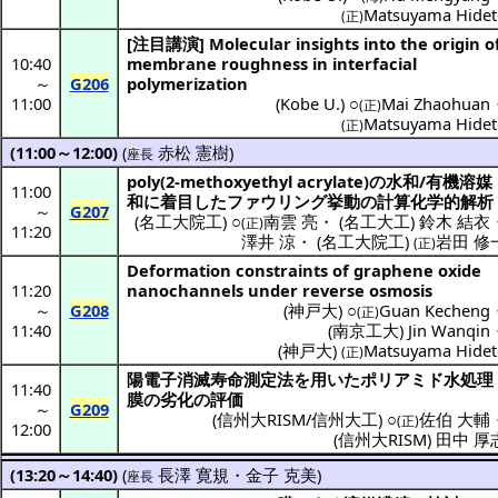
Matsuyama Hidet
(正)
[
注目講演
]
Molecular insights into the origin o
10:40
membrane roughness in interfacial
～
G206
polymerization
11:00
(
Kobe U.
) ○
Mai Zhaohuan
(正)
Matsuyama Hidet
(正)
(11:00～12:00)
(
赤松 憲樹
)
座長
poly(2-methoxyethyl acrylate)の
水和
/
有機溶媒
11:00
和
に
着目
した
ファウリング
挙動
の
計算化学的解析
～
G207
(
名工大院工
) ○
南雲 亮
・
(
名工大工
)
鈴木 結衣
(正)
11:20
澤井 涼
・
(
名工大院工
)
岩田 修
(正)
Deformation constraints of graphene oxide
11:20
nanochannels under reverse osmosis
～
G208
(
神戸大
) ○
Guan Kecheng
(正)
11:40
(
南京工大
)
Jin Wanqin
(
神戸大
)
Matsuyama Hidet
(正)
陽電子消滅寿命測定法
を用いた
ポリアミド
水処理
11:40
膜
の
劣化
の
評価
～
G209
(
信州大RISM/信州大工
) ○
佐伯 大輔
(正)
12:00
(
信州大RISM
)
田中 厚
(13:20～14:40)
(
長澤 寛規
・
金子 克美
)
座長