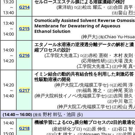
13:20
セルロースエステル
膜による
溶媒濃縮
の
検討
～
G214
(
東洋紡
) ○
松出 耀広
・
合田 昌平
(正)
(正)
13:40
畠山 烈
(法)
Osmotically Assisted Solvent Reverse Osmosis
13:40
Membrane for Dewatering of Aqueous
～
G215
Ethanol Solution
14:00
(
神戸大
)
Chiao Yu-Hsua
(海)
エタノール
水溶液
の
逆浸透分離
データ
の
解析
と
濃
14:00
縮
プロセス
の
設計
～
G216
(
工学院大先進工
) ○
赤松 憲樹
・
木村 友則
(正)
14:20
(
応用物性研
)
大場 茂夫
(正)
(
工学院大先進工
)
中尾 真
(正)
イミン
結合
の
動的共有結合性
を
利用
した
刺激応答
性駆動溶液
の
開発
14:20
(
神戸大院工/先端膜工学セ
) ○
松岡 淳
(正)
～
G217
福島 雅之
・
神尾 英治
(学)
(正)
14:40
(
神戸大院科技イノベ/先端膜工学セ
)
吉岡 朋久
(正)
中川 敬三
(正)
(
神戸大院工/先端膜工学セ
)
松山 秀
(正)
(14:40～16:00)
(
野村 幹弘
・
池田 歩
)
座長
機械学習
によるCO
膜分離
プロセス
の2
目的最適
14:40
2
～
G218
(
産総研化プロ
) ○
原 伸生
・
谷口 智
(正)
(正)
15:00
山木 雄大
・
Nguyen Thuy
・
片岡 
(正)
(正)
(正)