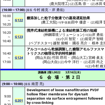
(
鹿大院理工
)
五島 崇
・
水田 
(正)
(正)
(16:00～17:00)
(
今村 維克
・
岸 勇佑
)
座長
16:00
糖添加
した
粒子分散液
での
蒸発遅延効果
～
G122
(
農工大院
) ○
田中 優彦
・
稲澤 
(学·技基)
(正)
16:20
撹拌式凍結乾燥機
による
凍結乾燥工程
の
短縮
16:20
(
神鋼環境ソリューション
) ○
岸 勇佑
(法)
～
G123
小川 智宏
・
前背戸 智晴
(法)
(正)
16:40
(
ペプチスター
)
越智 俊輔
・
國谷 亮介
・
根本 圭
アルコール
から
乾燥調製
した
糖類
アモルファスマ
16:40
トリクス
の
物理化学的特性解析
～
G124
(
岡山大自
)
竹田 昂司
・
(
岡山大工
)
宮崎 眞太
17:00
(
岡山大自
)
今中 洋行
・
石田 尚之
(正)
(正)
○
今村 維
(正)
講義棟 2階 L0022
3月16日(木)
G 会場
・
第 2 日
(9:00～10:00)
(
南雲 亮
)
座長
Development of loose nanofiltration PVDF
hollow fiber membrane for dye/salt
9:00
separation via surface entrapment followed
～
G201
by cross-linking
9:20