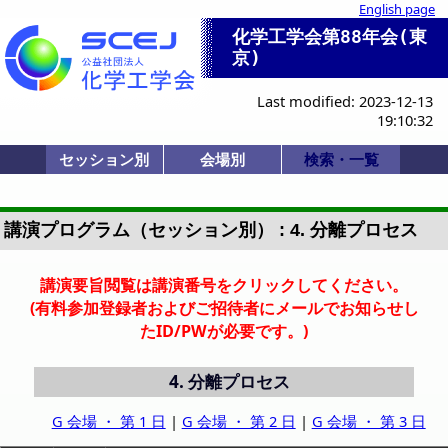
English page
化学工学会第88年会(東
京)
Last modified: 2023-12-13
19:10:32
セッション別
会場別
検索・一覧
一般講演(ポスタ
セッション一覧
産業セッション
国際シンポジウ
一般講演(口頭)
化学産業技術F
ビジョン/特別
本部等企画
部会企画
式典
開会式
学会賞
0-a. 学会賞
0-d. 技術賞
1. 基礎物性
2. 粒子・流体
3. 熱工学
4. 分離
5. 反応工学
6. システム
7. バイオ
8. 超臨界
9. エネルギー
11. エレクトロ
12. 材料・界面
13. 環境
14. 広領域
IS-1: IChES
Poster A
Poster B
Poster C
Poster D
Poster E
SV-1
SP-1
SP-2
SP-3
F-1
SS-1
SS-2
SS-3
SS-4
SS-5
SS-6
SS-7
SS-8
K-1
K-2
K-3
K-4
K-5
HC-11
HC-12
HQ-21
X-51
X-52
Z: 講義棟L0026
R: BASE本館
A-B: 13号館
P,Q: 体育館
C-J: 講義棟
Y: 新1号館
X: 11号館
会場一覧
招待講演等一覧
司会・座長一覧
Z: L0026
Y:グリーンホー
X:5F L1153
A:4F L1341
B:3F L1331
C:1F L0013
D:1F L0012
E:1F L0017
F:2F L0023
G:2F L0022
H:3F L0033
I:3F L0032
J:3F L0035
PS-A (第1日)
PS-B (第2日)
PS-C (第2日)
PS-D (第3日)
PS-E (第3日)
SS-7,8 (第3日)
HQ-21 (第3日)
詳細検索画面
受賞講演一覧
受理番号一覧
発表者索引
ー)
ム
ル
講演プログラム（セッション別） : 4. 分離プロセス
講演要旨閲覧は講演番号をクリックしてください。
(有料参加登録者およびご招待者にメールでお知らせし
たID/PWが必要です。)
4.
分離プロセス
G 会場 ・ 第 1 日
|
G 会場 ・ 第 2 日
|
G 会場 ・ 第 3 日