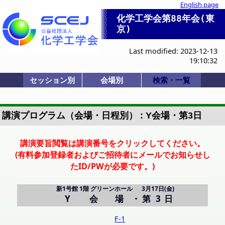
English page
化学工学会第88年会(東
京)
Last modified: 2023-12-13
19:10:32
セッション別
会場別
検索・一覧
一般講演(ポスタ
セッション一覧
産業セッション
国際シンポジウ
一般講演(口頭)
化学産業技術F
ビジョン/特別
本部等企画
部会企画
式典
開会式
学会賞
0-a. 学会賞
0-d. 技術賞
1. 基礎物性
2. 粒子・流体
3. 熱工学
4. 分離
5. 反応工学
6. システム
7. バイオ
8. 超臨界
9. エネルギー
11. エレクトロ
12. 材料・界面
13. 環境
14. 広領域
IS-1: IChES
Poster A
Poster B
Poster C
Poster D
Poster E
SV-1
SP-1
SP-2
SP-3
F-1
SS-1
SS-2
SS-3
SS-4
SS-5
SS-6
SS-7
SS-8
K-1
K-2
K-3
K-4
K-5
HC-11
HC-12
HQ-21
X-51
X-52
Z: 講義棟L0026
R: BASE本館
A-B: 13号館
P,Q: 体育館
C-J: 講義棟
Y: 新1号館
X: 11号館
会場一覧
招待講演等一覧
司会・座長一覧
Z: L0026
Y:グリーンホー
X:5F L1153
A:4F L1341
B:3F L1331
C:1F L0013
D:1F L0012
E:1F L0017
F:2F L0023
G:2F L0022
H:3F L0033
I:3F L0032
J:3F L0035
PS-A (第1日)
PS-B (第2日)
PS-C (第2日)
PS-D (第3日)
PS-E (第3日)
SS-7,8 (第3日)
HQ-21 (第3日)
詳細検索画面
受賞講演一覧
受理番号一覧
発表者索引
ー)
ム
ル
講演プログラム（会場・日程別） : Y会場・第3日
講演要旨閲覧は講演番号をクリックしてください。
(有料参加登録者およびご招待者にメールでお知らせし
たID/PWが必要です。)
新1号館 1階 グリーンホール
3月17日(金)
Y 会場
・
第 3 日
F-1