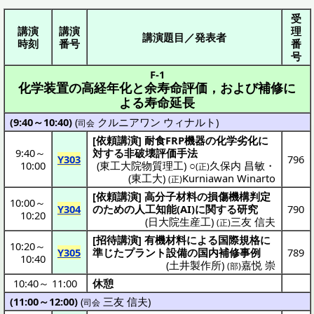
受
講演
講演
理
講演題目／発表者
時刻
番号
番
号
F-1
化学装置の高経年化と余寿命評価，および補修に
よる寿命延長
(9:40～10:40)
(
クルニアワン ウィナルト
)
司会
[
依頼講演
]
耐食
FRP
機器
の
化学劣化
に
9:40
～
対する
非破壊評価手法
Y303
796
10:00
(
東工大院物質理工
) ○
久保内 昌敏
・
(正)
(
東工大
)
Kurniawan Winarto
(正)
[
依頼講演
]
高分子材料
の
損傷機構判定
10:00
～
Y304
のための
人工知能
(AI)に関する
研究
790
10:20
(
日大院生産工
)
三友 信夫
(正)
[
招待講演
]
有機材料
による
国際規格
に
10:20
～
Y305
準じた
プラント
設備
の
国内補修事例
789
10:40
(
土井製作所
)
嘉悦 崇
(部)
10:40
～
11:00
休憩
(11:00～12:00)
(
三友 信夫
)
司会