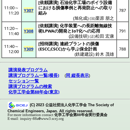
[
依頼講演
]
石油化学工場
の
ボイラ
設備
11:00
～
における
損傷事例
と
再発防止
への取り
Y307
787
11:20
組み
(
旭化成
)
栗原 朋之
(法)
[
依頼講演
]
化学装置
への
長距離無線技
11:20
～
Y308
術
LPWAの
開発
とIoT化への
応用
791
11:40
(
設備技研
)
松田 宏康
(正)
[
招待講演
]
連続
プラント
の
損傷
11:40
～
Y309
(ESCC,CSCC)から学ぶ
保全計画
788
12:00
(
鉄建建設
)
鈴木 茂雄
講演発表プログラム
講演プログラム一覧(横長)
(
同 縦長表示
)
セッション一覧
講演プログラムの検索
化学工学会第88年会(東京)
(C) 2023 公益社団法人化学工学会 The Society of
Chemical Engineers, Japan. All rights reserved.
For more information contact
化学工学会第88年会実行委員会
E-mail: inquiry-88a
www3.scej.org