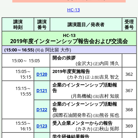
HC-13
講演
講演
受理
講演題目／発表者
時刻
番号
番号
HC-13
2019年度インターンシップ報告会および交流会
(15:00～16:55)
(
阿比留 大作
)
司会
開会の挨拶
15:00
～
15:05
(金沢大)
内田 博久
(正)
15:05
～
2019
年度実施報告
D120
362
15:15
(
カネカ
)
吉見 智之
(正·上技)
企業
の
インターンシップ
活動報
15:15
～
D121
告
367
15:55
(
月島機械
)
吉村 知規
(法)
企業
の
インターンシップ
活動報
D122
告
368
(
国際石油開発帝石
)
熊谷 拓也
(法)
15:55
～
受入企業
メンター
からの
報告
D123
369
16:15
(
カネカ
)
秋山 拓郎
(正)
学生研修結果報告