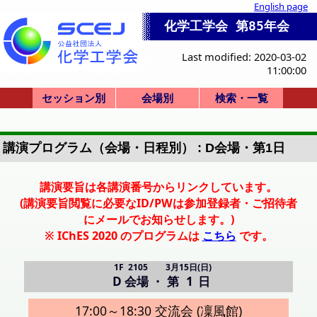
English page
化学工学会 第85年会
Last modified: 2020-03-02
11:00:00
セッション別
会場別
検索・一覧
一般講演(ポスタ
セッション一覧
ビジョンシンポ
産業セッション
国際シンポジウ
セミナー・その
一般講演(口頭)
化学産業技術F
本部等企画
式典
0-a. 学会賞
0-d. 技術賞
1. 基礎物性
2. 粒子・流体
3. 熱工学
4. 分離
5. 反応工学
6. システム
7. バイオ
8. 超臨界
9. エネルギー
10. 安全
11. エレクトロ
12. 材料・界面
13. 環境
14. 広領域
Poster A
Poster B
Poster C
Poster D
Poster E
SV-1
F-1
SS-1
SS-2
SS-3
SS-4
SS-5
SS-6
SS-7
SS-8
SP-9
SP-10
K-1
K-2
K-3
K-4
K-5
HC-11
HC-12
HC-13
HC-14
HQ-21
開会式
学会賞
X-51
P: 3F(ポスター)
X: Bigホール
R-T: 3号館
会場一覧
A:地下1F
B-D: 1F
J-M: 3F
E-I: 2F
招待講演等一覧
司会・座長一覧
A: 4001
B: 4101
C: 2102
D: 2105
E: 4201
F: 4202
G: 2201
H: 2206
I: 2207
J: 2301
K: 2302
L: 2303
M: 2304
PS-A (第1日)
PS-B (第2日)
PS-C (第2日)
PS-D (第3日)
PS-E (第3日)
R: 3101
S: 3201
T: 3202
X: Bigホール100
詳細検索画面
受賞講演一覧
受理番号一覧
発表者索引
ー)
ム
他
講演プログラム（会場・日程別） : D会場・第1日
講演要旨は各講演番号からリンクしています。
(講演要旨閲覧に必要なID/PWは参加登録者・ご招待者
にメールでお知らせします。)
※ IChES 2020 のプログラムは
こちら
です。
1F 2105
3月15日(日)
D 会場
・
第 1 日
17:00～18:30 交流会 (凜風館)