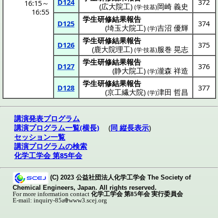
D124
372
16:15
～
(
広大院工
)
岡崎 義史
(学·技基)
16:55
学生研修結果報告
D125
374
(
埼玉大院工
)
吉沼 優輝
(学)
学生研修結果報告
D126
375
(
鹿大院理工
)
服巻 晃志
(学·技基)
学生研修結果報告
D127
376
(
静大院工
)
瀧森 祥造
(学)
学生研修結果報告
D128
377
(
京工繊大院
)
津田 哲昌
(学)
講演発表プログラム
講演プログラム一覧(横長)
(
同 縦長表示
)
セッション一覧
講演プログラムの検索
化学工学会 第85年会
(C) 2023 公益社団法人化学工学会 The Society of
Chemical Engineers, Japan. All rights reserved.
For more information contact
化学工学会 第85年会 実行委員会
E-mail: inquiry-85a
www3.scej.org