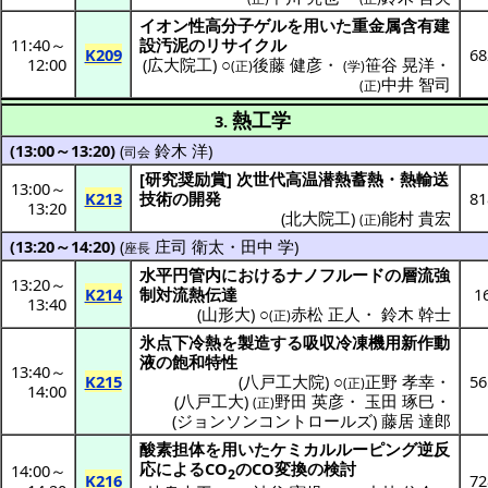
イオン性
高分子
ゲル
を用いた
重金属含有建
11:40
～
設汚泥
の
リサイクル
K209
68
12:00
(
広大院工
) ○
後藤 健彦
・
笹谷 晃洋
・
(正)
(学)
中井 智司
(正)
熱工学
3.
(13:00～13:20)
(
鈴木 洋
)
司会
[
研究奨励賞
]
次世代高温潜熱蓄熱
・
熱輸送
13:00
～
K213
技術
の
開発
81
13:20
(
北大院工
)
能村 貴宏
(正)
(13:20～14:20)
(
庄司 衛太
・
田中 学
)
座長
水平円管内
における
ナノフルード
の
層流強
13:20
～
K214
制対流熱伝達
1
13:40
(
山形大
) ○
赤松 正人
・
鈴木 幹士
(正)
氷点下冷熱
を
製造
する
吸収冷凍機用新作動
液
の
飽和特性
13:40
～
K215
(
八戸工大院
) ○
正野 孝幸
・
56
(正)
14:00
(
八戸工大
)
野田 英彦
・
玉田 琢巳
・
(正)
(
ジョンソンコントロールズ
)
藤居 達郎
酸素担体
を用いた
ケミカルルーピング
逆反
応
によるCO
のCO
変換
の
検討
14:00
～
2
K216
72