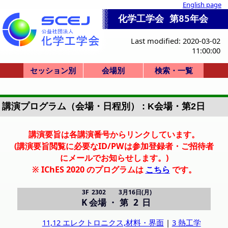
English page
化学工学会 第85年会
Last modified: 2020-03-02
11:00:00
セッション別
会場別
検索・一覧
一般講演(ポスタ
セッション一覧
ビジョンシンポ
産業セッション
国際シンポジウ
セミナー・その
一般講演(口頭)
化学産業技術F
本部等企画
式典
0-a. 学会賞
0-d. 技術賞
1. 基礎物性
2. 粒子・流体
3. 熱工学
4. 分離
5. 反応工学
6. システム
7. バイオ
8. 超臨界
9. エネルギー
10. 安全
11. エレクトロ
12. 材料・界面
13. 環境
14. 広領域
Poster A
Poster B
Poster C
Poster D
Poster E
SV-1
F-1
SS-1
SS-2
SS-3
SS-4
SS-5
SS-6
SS-7
SS-8
SP-9
SP-10
K-1
K-2
K-3
K-4
K-5
HC-11
HC-12
HC-13
HC-14
HQ-21
開会式
学会賞
X-51
P: 3F(ポスター)
X: Bigホール
R-T: 3号館
会場一覧
A:地下1F
B-D: 1F
J-M: 3F
E-I: 2F
招待講演等一覧
司会・座長一覧
A: 4001
B: 4101
C: 2102
D: 2105
E: 4201
F: 4202
G: 2201
H: 2206
I: 2207
J: 2301
K: 2302
L: 2303
M: 2304
PS-A (第1日)
PS-B (第2日)
PS-C (第2日)
PS-D (第3日)
PS-E (第3日)
R: 3101
S: 3201
T: 3202
X: Bigホール100
詳細検索画面
受賞講演一覧
受理番号一覧
発表者索引
ー)
ム
他
講演プログラム（会場・日程別） : K会場・第2日
講演要旨は各講演番号からリンクしています。
(講演要旨閲覧に必要なID/PWは参加登録者・ご招待者
にメールでお知らせします。)
※ IChES 2020 のプログラムは
こちら
です。
3F 2302
3月16日(月)
K 会場
・
第 2 日
11,12 エレクトロニクス,材料・界面
|
3 熱工学