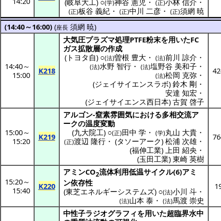
14:20
(
岐阜大工
) ○
神谷 憲児
・
小林 信介
・
(学)
(正)
板谷 義紀
・
中川 二彦
・
須網 暁
(正)
(正)
(正)
(14:40～16:00)
(
須網 暁
)
座長
大気圧
プラズマ
処理
PTFE
粉末
を用いたFC
ガス
拡散層
の
作成
(
トヨタ自
) ○
曽根 豊大
・
前川 諒介
・
(法)
(法)
14:40
～
水野 智行
・
塩野谷 美和子
・
(法)
(法)
K218
42
15:00
松岡 克弥
・
(法)
(
ジェイサイエンスラボ
)
鈴木 剛
・
安達 知宏
・
(
ジェイサイエンス西日本
)
古賀 啓子
アルゴン
-
窒素雰囲気
における
多相交流
ア
ーク
の
温度変動
15:00
～
(
九大院工
) ○
田中 学
・
丸山 大貴
・
(正)
(学)
K219
76
15:20
渡辺 隆行
・
(
タソーアーク
)
松浦 次雄
・
(正)
(
福伸工業
)
上田 紹央
・
(
玉田工業
)
東崎 英樹
アミン
CO
流体利用低温
サイクル
(6)
アミ
2
15:20
～
ン
依存性
K220
1
15:40
(
東芝エネルギーシステムズ
) ○
小川 斗
・
(法)
山本 泰
・
馬渡 崇史
(法)
(法)
中性子
ラジオグラフィ
を用いた
超臨界水中