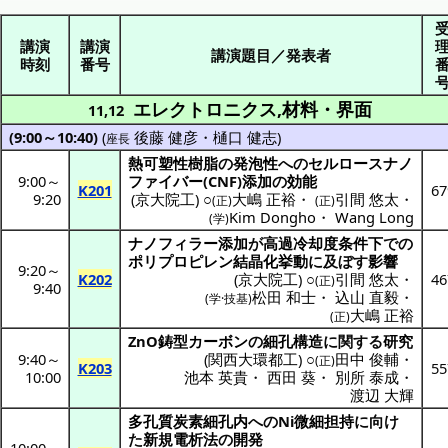
講演
講演
講演題目／発表者
時刻
番号
エレクトロニクス,材料・界面
11,12
(9:00～10:40)
(
後藤 健彦
・
樋口 健志
)
座長
熱可塑性樹脂
の
発泡性
への
セルロースナノ
9:00
～
ファイバー
(CNF)
添加
の
効能
K201
67
9:20
(
京大院工
) ○
大嶋 正裕
・
引間 悠太
・
(正)
(正)
Kim Dongho
・
Wang Long
(学)
ナノフィラー
添加
が
高過冷却度条件下
での
ポリプロピレン
結晶化挙動
に及ぼす
影響
9:20
～
K202
(
京大院工
) ○
引間 悠太
・
46
(正)
9:40
松田 和士
・
込山 直毅
・
(学·技基)
大嶋 正裕
(正)
ZnO
鋳型
カーボン
の
細孔構造
に関する
研究
9:40
～
(
関西大環都工
) ○
田中 俊輔
・
(正)
K203
55
10:00
池本 英貴
・
西田 葵
・
別所 泰成
・
渡辺 大輝
多孔質炭素細孔内
へのNi
微細担持
に向け
た
新規電析法
の
開発
10:00
～