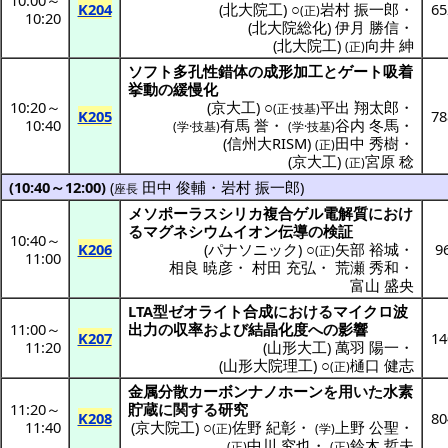
K204
(
北大院工
) ○
岩村 振一郎
・
65
(正)
10:20
(
北大院総化
)
伊月 勝信
・
(
北大院工
)
向井 紳
(正)
ソフト
多孔性錯体
の
成形加工
と
ゲート
吸着
挙動
の
緩慢化
10:20
～
(
京大工
) ○
平出 翔太郎
・
(正·技基)
K205
78
10:40
有馬 誉
・
谷内 冬馬
・
(学·技基)
(学·技基)
(
信州大RISM
)
田中 秀樹
・
(正)
(
京大工
)
宮原 稔
(正)
(10:40～12:00)
(
田中 俊輔
・
岩村 振一郎
)
座長
メソポーラスシリカ
複合
ゲル
電解質
におけ
る
マグネシウム
イオン
伝導
の
検証
10:40
～
K206
(
パナソニック
) ○
矢部 裕城
・
9
(正)
11:00
相良 暁彦
・
村田 充弘
・
荒瀬 秀和
・
富山 盛央
LTA型
ゼオライト
合成
における
マイクロ波
11:00
～
出力
の
収率
および
結晶化度
への
影響
K207
14
11:20
(
山形大工
)
萬羽 陽一
・
(
山形大院理工
) ○
樋口 健志
(正)
金属分散
カーボンナノホーン
を用いた
水素
11:20
～
貯蔵
に関する
研究
K208
80
11:40
(
京大院工
) ○
佐野 紀彰
・
上野 公聖
・
(正)
(学)
中川 究也
・
鈴木 哲夫
(正)
(正)