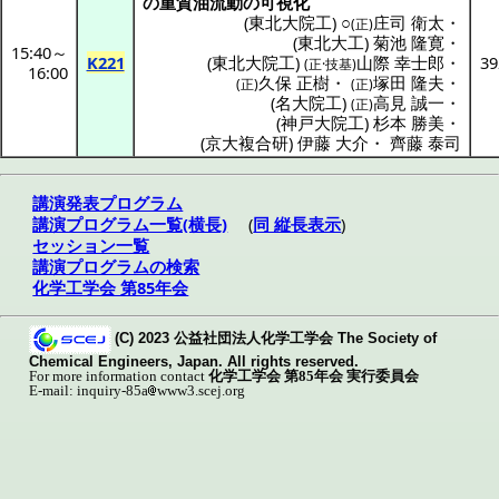
の
重質油流動
の
可視化
(
東北大院工
) ○
庄司 衛太
・
(正)
(
東北大工
)
菊池 隆寛
・
15:40
～
K221
(
東北大院工
)
山際 幸士郎
・
39
(正·技基)
16:00
久保 正樹
・
塚田 隆夫
・
(正)
(正)
(
名大院工
)
高見 誠一
・
(正)
(
神戸大院工
)
杉本 勝美
・
(
京大複合研
)
伊藤 大介
・
齊藤 泰司
講演発表プログラム
講演プログラム一覧(横長)
(
同 縦長表示
)
セッション一覧
講演プログラムの検索
化学工学会 第85年会
(C) 2023 公益社団法人化学工学会 The Society of
Chemical Engineers, Japan. All rights reserved.
For more information contact
化学工学会 第85年会 実行委員会
E-mail: inquiry-85a
www3.scej.org