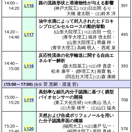
14:00
～
路
の
流路形状
と
溶液物性
が与える
影響
L116
391
14:20
(
神戸大院工
) ○
日出間 るり
・
(正)
大橋 遼太朗
・
鈴木 洋
(正)
油中水滴
によって
封入
された
ヒドロキ
シプロピルセルロース
の
動的挙動
14:20
～
(
山形大院理工
) ○
吉田 一也
・
(正)
L117
495
14:40
(
青学大理工
)
堀井 啓太郎
・
(
山形大院理工
)
齊藤 梓
・
(
青学大理工
)
高嶋 明人
・
西尾 泉
反応性流体
の
化学輸送
に関する
自由
エ
ネルギー
解析
14:40
～
L118
(
阪大院基工
) ○
伴 貴彦
・
393
(正)
15:00
松本 康平
・
(
静理工大
)
南齋 勉
・
(
同志社大理工
)
森 康維
(正)
(15:00～17:00)
(
菅 恵嗣
・
渡邉 哲
)
座長
高効率
な
細孔内分子認識
に基づく
膜型
15:00
～
バイオセンサー
の
開発
L119
708
15:20
(
東工大化生研
) ○
奥山 浩人
・
(学)
大柴 雄平
・
山口 猛央
(正)
(正)
天然
および
合成
ポリフェノール
を用い
た
分子認識界面
の
構築
15:20
～
(
福岡大工
) ○
瀬戸 弘一
・
(正)
L120
578
15:40
(
福岡大院工
)
原田 真緒
・