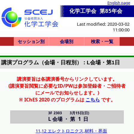
English page
化学工学会 第85年会
Last modified: 2020-03-02
11:00:00
セッション別
会場別
検索・一覧
一般講演(ポスタ
セッション一覧
ビジョンシンポ
産業セッション
国際シンポジウ
セミナー・その
一般講演(口頭)
化学産業技術F
本部等企画
式典
0-a. 学会賞
0-d. 技術賞
1. 基礎物性
2. 粒子・流体
3. 熱工学
4. 分離
5. 反応工学
6. システム
7. バイオ
8. 超臨界
9. エネルギー
10. 安全
11. エレクトロ
12. 材料・界面
13. 環境
14. 広領域
Poster A
Poster B
Poster C
Poster D
Poster E
SV-1
F-1
SS-1
SS-2
SS-3
SS-4
SS-5
SS-6
SS-7
SS-8
SP-9
SP-10
K-1
K-2
K-3
K-4
K-5
HC-11
HC-12
HC-13
HC-14
HQ-21
開会式
学会賞
X-51
P: 3F(ポスター)
X: Bigホール
R-T: 3号館
会場一覧
A:地下1F
B-D: 1F
J-M: 3F
E-I: 2F
招待講演等一覧
司会・座長一覧
A: 4001
B: 4101
C: 2102
D: 2105
E: 4201
F: 4202
G: 2201
H: 2206
I: 2207
J: 2301
K: 2302
L: 2303
M: 2304
PS-A (第1日)
PS-B (第2日)
PS-C (第2日)
PS-D (第3日)
PS-E (第3日)
R: 3101
S: 3201
T: 3202
X: Bigホール100
詳細検索画面
受賞講演一覧
受理番号一覧
発表者索引
ー)
ム
他
講演プログラム（会場・日程別） : L会場・第1日
講演要旨は各講演番号からリンクしています。
(講演要旨閲覧に必要なID/PWは参加登録者・ご招待者
にメールでお知らせします。)
※ IChES 2020 のプログラムは
こちら
です。
3F 2303
3月15日(日)
L 会場
・
第 1 日
11,12 エレクトロニクス,材料・界面