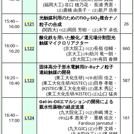
(
福岡大工
)
谷口 穂乃花
・
長浦 秀憲
・
廣橋 由美子
・
新戸 浩幸
(正)
(正)
光触媒利用
のためのTiO
-SiO
複合
ナノ
2
2
15:40
～
L121
26
粒子
の
合成
16:00
(
関西大
) ○
岡田 芳樹
・
木下 卓也
(正)
(正)
酸化鉄
を用いた
酸化
／
還元場分割型光
触媒
マイクロリアクター
16:00
～
L122
(
京大院工
) ○
長嶺 信輔
・
660
(正)
16:20
(
京大工
)
助川 竜一朗
・
(学)
(
京大院工
)
有田 春輝
(学)
固体高分子形水電解用
Ir-Ru
ナノ粒子
連結触媒
の
開発
16:20
～
(
東工大化生研
) ○
杉田 佳之
・
(学)
L123
587
16:40
(
東工大化生研/KISTEC
)
田巻 孝敬
・
(正)
(
KISTEC/東工大化生研
)
黒木 秀記
・
(正)
(
東工大化生研/KISTEC
)
山口 猛央
(正)
Gel-in-Oil
エマルション
の
開発
による
親水性薬物
の
経皮送達
(
九大院化工
) ○
井嶋 博之
・
(正)
16:40
～
L124
山本 惠美子
・
重栖 佑次
・
161
(学)
17:00
Fardous Jannatul
・
(
九大GIC
)
小野 文靖
・
(正)
(
九大院化工
)
堺 裕輔