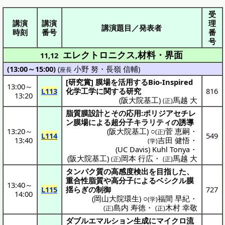
受
講演
講演
理
講演題目／発表者
時刻
番号
番
号
エレクトロニクス,材料・界面
11,12
(13:00～15:00)
(
小野 努
・
長嶺 信輔
)
座長
[
研究賞
]
膜場
を
活用
するBio-Inspired
13:00
～
L113
化学工学
に関する
研究
816
13:20
(
阪大院基工
)
馬越 大
(正)
脂質膜設計
とその
応用
:
ポリジアセチレ
ン
膜場
による
超分子
キラリティ
の
誘導
13:20
～
(
阪大院基工
) ○
菅 恵嗣
・
(正)
L114
549
13:40
吉田 健悟
・
(学)
(
UC Davis
)
Kuhl Tonya
・
(
阪大院基工
)
岡本 行広
・
馬越 大
(正)
(正)
タンパク質
の
高感度検出
を
目指
した、
重合性脂質
や
高分子
による
ベシクル
膜
13:40
～
L115
揺
らぎの
制御
727
14:00
(
岡山大院環生
) ○
福間 早紀
・
(学)
島内 寿徳
・
木村 幸敬
(正)
(正)
ダブルエマルション
生成
に
マイクロ
流