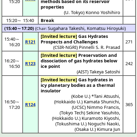
15:20
methods based on its reservoir
properties
(
U. Tokyo
)
Konno Yoshihiro
15:20
～
15:40
Break
(15:40～17:20)
(
Sugahara Takeshi
,
Komatsu Hiroyuki
)
Chair:
[Invited lecture]
Gas Hydrates
15:40
～
R121
Prospects and Challenges
271
16:20
(
CSIR-NGRI
)
Pinnelli S. R. Prasad
[Invited lecture]
Preservation and
16:20
～
dissociation of gas hydrates below
R123
242
16:50
ice point
(
AIST
)
Takeya Satoshi
[Invited lecture]
Gas hydrates in
icy planetary bodies as a thermal
insulator
(
Kobe U.
) *
Tani Atsushi
,
16:50
～
(
Hokkaido U.
)
Kamata Shunichi
,
R124
365
17:20
(
UCSC
)
Nimmo Francis
,
(
Tokyo Tech
)
Sekine Yasuhito
,
(
Hokkaido U.
)
Kuramoto Kiyoshi
,
(
Tokushima U.
)
Noguchi Naoki
,
(
Osaka U.
)
Kimura Jun