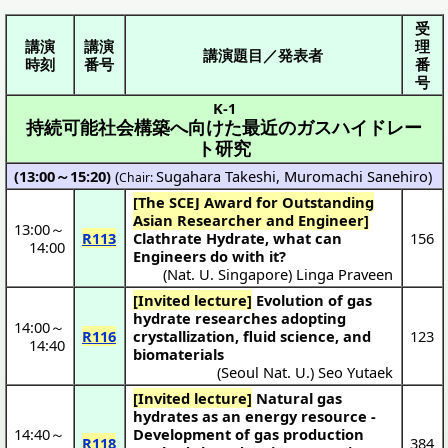
受
講演
講演
理
講演題目／発表者
時刻
番号
番
号
K-1
持続可能社会構築へ向けた最近のガスハイドレー
ト研究
(13:00～15:20)
(
Sugahara Takeshi
,
Muromachi Sanehiro
)
Chair:
[The SCEJ Award for Outstanding
Asian Researcher and Engineer]
13:00
～
R113
Clathrate Hydrate, what can
156
14:00
Engineers do with it?
(
Nat. U. Singapore
)
Linga Praveen
[Invited lecture]
Evolution of gas
hydrate researches adopting
14:00
～
R116
crystallization, fluid science, and
123
14:40
biomaterials
(
Seoul Nat. U.
)
Seo Yutaek
[Invited lecture]
Natural gas
hydrates as an energy resource -
14:40
～
Development of gas production
R118
384