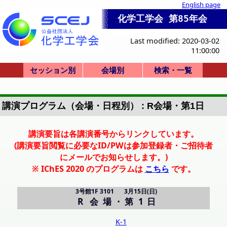
English page
化学工学会 第85年会
Last modified: 2020-03-02
11:00:00
セッション別
会場別
検索・一覧
一般講演(ポスタ
セッション一覧
ビジョンシンポ
産業セッション
国際シンポジウ
セミナー・その
一般講演(口頭)
化学産業技術F
本部等企画
式典
0-a. 学会賞
0-d. 技術賞
1. 基礎物性
2. 粒子・流体
3. 熱工学
4. 分離
5. 反応工学
6. システム
7. バイオ
8. 超臨界
9. エネルギー
10. 安全
11. エレクトロ
12. 材料・界面
13. 環境
14. 広領域
Poster A
Poster B
Poster C
Poster D
Poster E
SV-1
F-1
SS-1
SS-2
SS-3
SS-4
SS-5
SS-6
SS-7
SS-8
SP-9
SP-10
K-1
K-2
K-3
K-4
K-5
HC-11
HC-12
HC-13
HC-14
HQ-21
開会式
学会賞
X-51
P: 3F(ポスター)
X: Bigホール
R-T: 3号館
会場一覧
A:地下1F
B-D: 1F
J-M: 3F
E-I: 2F
招待講演等一覧
司会・座長一覧
A: 4001
B: 4101
C: 2102
D: 2105
E: 4201
F: 4202
G: 2201
H: 2206
I: 2207
J: 2301
K: 2302
L: 2303
M: 2304
PS-A (第1日)
PS-B (第2日)
PS-C (第2日)
PS-D (第3日)
PS-E (第3日)
R: 3101
S: 3201
T: 3202
X: Bigホール100
詳細検索画面
受賞講演一覧
受理番号一覧
発表者索引
ー)
ム
他
講演プログラム（会場・日程別） : R会場・第1日
講演要旨は各講演番号からリンクしています。
(講演要旨閲覧に必要なID/PWは参加登録者・ご招待者
にメールでお知らせします。)
※ IChES 2020 のプログラムは
こちら
です。
3号館1F 3101
3月15日(日)
R 会場
・
第 1 日
K-1