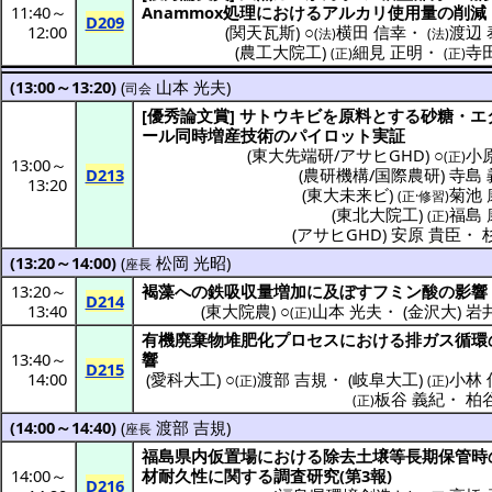
11:40
～
Anammox
処理
における
アルカリ
使用量
の
削減
D209
12:00
(
関天瓦斯
) ○
横田 信幸
・
渡辺 
(法)
(法)
(
農工大院工
)
細見 正明
・
寺
(正)
(正)
(13:00～13:20)
(
山本 光夫
)
司会
[
優秀論文賞
]
サトウキビ
を
原料
とする
砂糖
・
エ
ール
同時増産技術
の
パイロット
実証
(
東大先端研/アサヒGHD
) ○
小
(正)
13:00
～
D213
(
農研機構/国際農研
)
寺島 
13:20
(
東大未来ビ
)
菊池 
(正·修習)
(
東北大院工
)
福島 
(正)
(
アサヒGHD
)
安原 貴臣
・
(13:20～14:00)
(
松岡 光昭
)
座長
13:20
～
褐藻
への
鉄吸収量増加
に及ぼす
フミン
酸の
影響
D214
13:40
(
東大院農
) ○
山本 光夫
・
(
金沢大
)
岩
(正)
有機廃棄物堆肥化
プロセス
における排
ガス
循環
13:40
～
響
D215
14:00
(
愛科大工
) ○
渡部 吉規
・
(
岐阜大工
)
小林 
(正)
(正)
板谷 義紀
・
柏
(正)
(14:00～14:40)
(
渡部 吉規
)
座長
福島県内仮置場
における
除去土壌等長期保管時
14:00
～
材耐久性
に関する
調査研究
(第3報)
D216