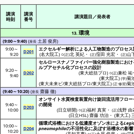
講演
講演
講演題目／発表者
時刻
番号
環境
13.
(9:00～9:40)
(
土居 俊房
)
座長
9:00
～
エクセルギー
解析
による
人工物製造
の
プロセス
D201
9:20
(
名大院工
) ○
北 英紀
・
窪田 光宏
・
山
(正)
(正)
(正)
セルロースナノファイバー
強化樹脂製造
におけ
ルプアセチル
化
プロセス
の
設計
9:20
～
D202
(
東大総括プロ
) ○
兼松 祐
(正)
9:40
(
東大院工
)
菊
(学)
(
東大未来ビ/東大総括プロ/東大院工
)
菊
(正·修習)
(9:40～10:20)
(
齋藤 徹
)
座長
オンサイト
水質検査装置向
け
旋回流活用
フロー
9:40
～
の
開発
D203
10:00
(
日立研開
) ○
福村 真実
・
浅野 由
(正)
(正)
(
日立HSL
)
齋藤 功治
・
(
東大工
)
循環式浴槽
における
低濃度
オゾン
水による
Legi
10:00
～
D204
pneumophila
の
不活性化
に及ぼす
浴槽水
の
影響
10:20
(
高知高専
) ○
土居 俊房
・
栄