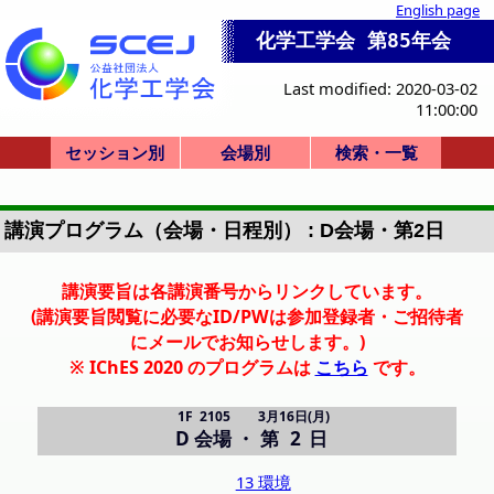
English page
化学工学会 第85年会
Last modified: 2020-03-02
11:00:00
セッション別
会場別
検索・一覧
一般講演(ポスタ
セッション一覧
ビジョンシンポ
産業セッション
国際シンポジウ
セミナー・その
一般講演(口頭)
化学産業技術F
本部等企画
式典
0-a. 学会賞
0-d. 技術賞
1. 基礎物性
2. 粒子・流体
3. 熱工学
4. 分離
5. 反応工学
6. システム
7. バイオ
8. 超臨界
9. エネルギー
10. 安全
11. エレクトロ
12. 材料・界面
13. 環境
14. 広領域
Poster A
Poster B
Poster C
Poster D
Poster E
SV-1
F-1
SS-1
SS-2
SS-3
SS-4
SS-5
SS-6
SS-7
SS-8
SP-9
SP-10
K-1
K-2
K-3
K-4
K-5
HC-11
HC-12
HC-13
HC-14
HQ-21
開会式
学会賞
X-51
P: 3F(ポスター)
X: Bigホール
R-T: 3号館
会場一覧
A:地下1F
B-D: 1F
J-M: 3F
E-I: 2F
招待講演等一覧
司会・座長一覧
A: 4001
B: 4101
C: 2102
D: 2105
E: 4201
F: 4202
G: 2201
H: 2206
I: 2207
J: 2301
K: 2302
L: 2303
M: 2304
PS-A (第1日)
PS-B (第2日)
PS-C (第2日)
PS-D (第3日)
PS-E (第3日)
R: 3101
S: 3201
T: 3202
X: Bigホール100
詳細検索画面
受賞講演一覧
受理番号一覧
発表者索引
ー)
ム
他
講演プログラム（会場・日程別） : D会場・第2日
講演要旨は各講演番号からリンクしています。
(講演要旨閲覧に必要なID/PWは参加登録者・ご招待者
にメールでお知らせします。)
※ IChES 2020 のプログラムは
こちら
です。
1F 2105
3月16日(月)
D 会場
・
第 2 日
13 環境