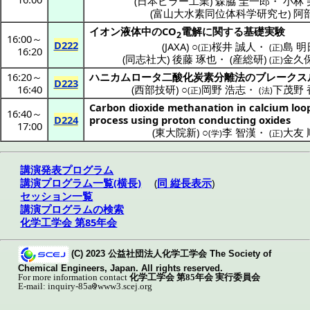
(
日本ピラー工業
)
森脇 圭一郎
・
小林 
(
富山大水素同位体科学研究セ
)
阿
イオン液体
中のCO
電解
に関する
基礎実験
2
16:00
～
D222
(
JAXA
) ○
桜井 誠人
・
島 明
(正)
(正)
16:20
(
同志社大
)
後藤 琢也
・
(
産総研
)
金久
(正)
16:20
～
ハニカムロータ
二酸化炭素分離法
の
ブレークス
D223
16:40
(
西部技研
) ○
岡野 浩志
・
下茂野 
(正)
(法)
Carbon dioxide methanation in calcium loo
16:40
～
D224
process using proton conducting oxides
17:00
(
東大院新
) ○
李 智漢
・
大友
(学)
(正)
講演発表プログラム
講演プログラム一覧(横長)
(
同 縦長表示
)
セッション一覧
講演プログラムの検索
化学工学会 第85年会
(C) 2023 公益社団法人化学工学会 The Society of
Chemical Engineers, Japan. All rights reserved.
For more information contact
化学工学会 第85年会 実行委員会
E-mail: inquiry-85a
www3.scej.org