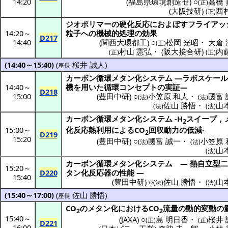
14:20
(
福島県環境創造セ
) ○
高橋 
(正)
(
大阪技研
)
西
(正)
ジオポリマー
の
硬化反応
におよぼす
フライアッ
14:20
～
粒子
への
機械的処理
の
効果
D217
14:40
(
関西大環都工
) ○
松岡 光昭
・
大倉 
(正)
村山 憲弘
・
(
阪大接合研
)
内
(正)
(正)
(14:40～15:40)
(
桜井 誠人
)
座長
カーボン
循環
メタン
化
システム
―
ラボスケー
14:40
～
機
を用いた
循環
コンセプト
の
実証
―
D218
15:00
(
豊田中研
) ○
小笠原 和人
・
國富 
(法)
(法)
佐山 勝悟
・
山
(法)
(法)
カーボン
循環
メタン
化
システム
-H
スイープ
，
2
15:00
～
化反応熱利用
によるCO
回収動力
の
低減
-
2
D219
15:20
(
豊田中研
) ○
國富 誠一
・
小笠原 
(法)
(法)
山
(法)
カーボン
循環
メタン
化
システム
―
熱自立型
15:20
～
D220
タン
化反応器
の
性能
―
15:40
(
豊田中研
) ○
佐山 勝悟
・
山
(法)
(法)
(15:40～17:00)
(
佐山 勝悟
)
座長
CO
の
メタン
化におけるCO
流量
の
動的変動
の
2
2
15:40
～
(
JAXA
) ○
島 明日香
・
桜井 
(正)
(正)
D221
16:00