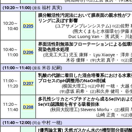
(正)
(学)
(10:20～11:00)
(
福村 真実
)
座長
膜分離活性汚泥法
において
膜表面
の
親水性
が
フ
リング
に及ぼす
影響
10:20
～
D205
(
ユアサメンブレンシステム
) ○
佐野 
(正)
10:40
(
熊大くまもと水循環セ
)
伊藤 
Duc Luong Van
・
濱 武英
・
川
界面活性剤無添加
フローテーション
による
低環
10:40
～
荷染色排水処理
D206
11:00
(
北見工大工
)
児玉 康輝
・
Lyu Xiaoye
・
澤井 
木谷 優輝
・
大岩 真子
・
○
(学)
(正)
(11:00～11:40)
(
米谷 紀嗣
)
座長
乳酸
の
代謝
に
着目
した
混合培養系
における
水素
11:00
～
プロセス
のpH
調整用
のNaOH
削減
D207
11:20
(
横国大理工
) ○
中村 一穂
・
大越 
(正)
彦坂 莉希
・
和久井 健司
・
谷
(学)
(正)
多孔性
シリカ
と
ペプチド
とから成るSe(IV)およ
11:20
～
Se(VI)
認識能
を有する
吸着担体
D208
11:40
(
秋田大院理工
)
Stevens Morlu
・
横田 
(正)
山崎 正貴
・
○
(正)
(11:40～12:00)
(
中村 一穂
)
司会
[
優秀論文賞
]
天然
ガス
かん水の1
槽型部分亜硝