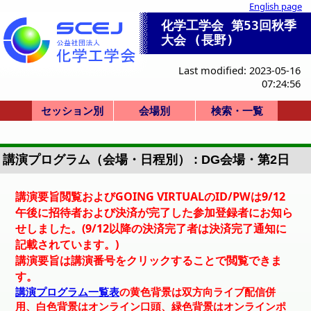
English page
化学工学会 第53回秋季
大会 (長野)
Last modified: 2023-05-16
07:24:56
セッション別
会場別
検索・一覧
SV: ビジョンシン
セッション一覧
SP: 特別シンポ
HQ: 本部企画
ST: 部会横断
SY: 51-59
SY: 60-69
SY: 70-79
SY: 80-84
式典
GA: E6 UFO-Nag
PA-PC: ポスター
式典
SV-1
SP-1
SP-2
HQ-11
HQ-12
HQ-13
HQ-14
ST-21
ST-22
ST-23
ST-24
ST-25
ST-26
ST-27
ST-28
ST-29
ST-30
SY-51
SY-52
SY-53
SY-54
SY-55
SY-56
SY-57
SY-58
SY-59
SY-60
SY-61
SY-62
SY-63
SY-64
SY-65
SY-66
SY-67
SY-68
SY-69
SY-70
SY-71
SY-72
SY-73
SY-74
SY-75
SY-76
SY-77
SY-78
SY-79
SY-80
SY-81
SY-82
SY-83
SY-84
EA: E1 SASTec
FA: E2 AICS
BA-BB: W5
AA-AC: W2
CA-CB: W1
DA-DJ: C3
会場一覧
招待講演等一覧
司会・座長一覧
AA W2-101
AB W2-403
AC W2-501
BA W5-21
BB W5-23
CA W1-115
CB W1-215
DA C3-100
DB C3-101
DC C3-102
DD C3-103
DG C3-202
DH C3-203
DI C3-300
DJ C3-301
EA E1 3F
FA E2 2F
GA E6 5F
PA
PB
PC
詳細検索画面
受賞講演一覧
受理番号一覧
発表者索引
ポ
ano
講演プログラム（会場・日程別） : DG会場・第2日
講演要旨閲覧およびGOING VIRTUALのID/PWは9/12
午後に招待者および決済が完了した参加登録者にお知ら
せしました。(9/12以降の決済完了者は決済完了通知に
記載されています。)
講演要旨は講演番号をクリックすることで閲覧できま
す。
講演プログラム一覧表
の黄色背景は双方向ライブ配信併
用、白色背景はオンライン口頭、緑色背景はオンラインポ