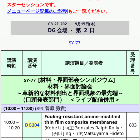
スターセッションです。
メニューページ記載のご説明
もご一読ください。
C3 2F 202
9月15日(木)
DG 会場
・
第 2 日
SY-77
受
講演
講演
理
講演題目／発表者
時刻
番号
番
号
[材料・界面部会シンポジウム]
SY-77
材料・界面討論会
～革新的な材料創出と界面現象の最先端～
（口頭発表部門）
＜ライブ配信併用＞
(10:00～11:00)
(
菅原 勇貴
)
座長
Fouling-resistant amine-modified
10:00
～
thin film composite membranes
DG204
803
10:20
(
Kobe U.
) ○
Gonzales Ralph Rolly
・
(正)
Li Jing
・
Matsuyama Hideto
(学)
(正)