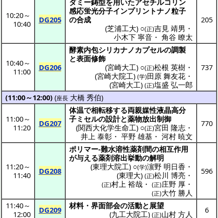
ダミー
鋳型
を用いた
アセチルコリン
感応蛍光分子
インプリント
ナノ粒子
10:20
～
DG205
の
合成
205
10:40
(
芝浦工大
) ○
吉見 靖男
・
(正)
小木下 寧音
・
角谷 瞭太
酵素内包
シリカナノカプセル
の
調製
と
表面修飾
10:40
～
DG206
(
宮崎大工
) ○
松根 英樹
・
737
(正)
11:00
(
宮崎大院工
)
田原 舞友花
・
(学)
(
宮崎大工
)
塩盛 弘一郎
(正)
(11:00～12:00)
(
大橋 秀伯
)
座長
体温
で
相転移
する
両親媒性液晶高分
11:00
～
子
ミセル
の
設計
と
薬物放出制御
DG207
770
11:20
(
関西大化学生命工
) ○
宮田 隆志
・
(正)
井上 泰彰
・
平野 雄基
・
河村 暁文
ポリマー
-
難水溶性薬剤間
の
相互作用
が与える
薬剤溶出挙動
の
解明
11:20
～
(
東理大院工
) ○
濵野 明日香
・
(学)
DG208
596
11:40
(
東理大
)
松川 博亮
・
(正)
村上 裕哉
・
庄野 厚
・
(正)
(正)
大竹 勝人
(正)
11:40
～
材料
・
界面部会
の
活動
と
展望
DG209
6
12:00
(
九工大院工
)
山村 方人
(正)