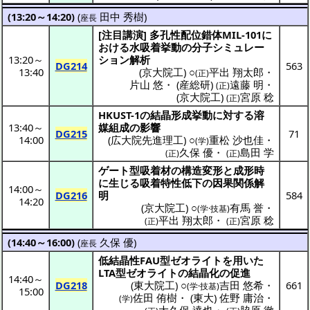
(13:20～14:20)
(
田中 秀樹
)
座長
[
注目講演
]
多孔性配位錯体
MIL-101に
おける
水吸着挙動
の
分子
シミュレー
13:20
～
ション
解析
DG214
563
13:40
(
京大院工
) ○
平出 翔太郎
・
(正)
片山 悠
・
(
産総研
)
遠藤 明
・
(正)
(
京大院工
)
宮原 稔
(正)
HKUST-1の
結晶形成挙動
に対する
溶
13:40
～
媒組成
の
影響
DG215
71
14:00
(
広大院先進理工
) ○
重松 沙也佳
・
(学)
久保 優
・
島田 学
(正)
(正)
ゲート
型
吸着材
の
構造変形
と
成形時
に生じる
吸着特性低下
の
因果関係解
14:00
～
DG216
明
584
14:20
(
京大院工
) ○
有馬 誉
・
(学·技基)
平出 翔太郎
・
宮原 稔
(正)
(正)
(14:40～16:00)
(
久保 優
)
座長
低結晶性
FAU型
ゼオライト
を用いた
LTA型
ゼオライト
の
結晶化
の
促進
14:40
～
DG218
(
東大院工
) ○
吉田 悠希
・
661
(学·技基)
15:00
佐田 侑樹
・
(
東大
)
佐野 庸治
・
(学)