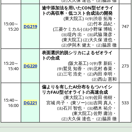
大久保 達也
・
脇原 徹
(正)
(正)
途中添加法
を用いたCON型
ゼオライ
ト
の
高収率
・低
コスト
合成法
の
開発
(
東大院工
) ○
渋谷 拓海
・
(学)
15:00
～
竹本 晶紀
・
(正)
DG219
747
15:20
(
三菱ケミカル
)
小野塚 博暁
・
(法)
堤内 出
・
武脇 隆彦
・
(法)
(法)
(
東大院工
)
大久保 達也
・
(正)
伊與木 健太
・
脇原 徹
(正)
(正)
表面選択的脱
シリカ
による
ゼオライ
ト
の
合成
15:20
～
(
阪大基工
) ○
李 新鈺
・
(学)
DG220
273
15:40
鷲見 知香
・
北村 春菜
・
(学)
(学)
三宅 浩史
・
内田 幸明
・
(正)
(正)
西山 憲和
(正)
偏よりを有したAl
分布
をもつ
ハイシ
リカ
FAU型
ゼオライト
の
高速合成
(
東大院工
) ○
佐田 侑樹
・
(学)
15:40
～
DG221
宮城 尚子
・
(
東ソー
)
吉岡 真人
・
533
(法)
16:00
石川 智也
・
楢木 祐介
・
(法)
(法)
(
東大院工
)
佐野 庸治
・
大久保 達也
・
脇原 徹
(正)
(正)