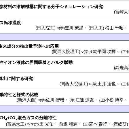
糖材料
の
溶解機構
に関する
分子
シミュレーション
研究
(
宮崎大
ス
転移温度
(
日大院工
) ○
豊川 茉那
・
(
日大工
)
横山 千昭
(学)
由来成分
の
抽出量予測
への
応用
(
関西大院理工
) ○
平岡 功揮
・
(学·技基)
(正·
性
イオン液体
の
界面吸着
と
バルク
挙動
(
鈴鹿高
算出
に関する
研究
(
関西大院理工
) ○
土井 達也
・
(学)
(正·
動特性
と
様式
の
比較
(
新潟大自
) ○
佐川 智哉
・
江連 涼友
・
小松 博幸
(学)
(学)
(正)
CH
+CO
混合
ガス
の
分離特性
4
2
(
富県大工
) ○
池田 光佑
・
前坂 和輝
・
宮本 泰行
・
(
産総研
(学)
(正)