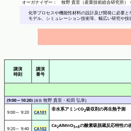
オーガナイザー：
牧野 貴至（産業技術総合研究所）
化学プロセスや機能性材料の設計及び開発に必要と
モデル、シミュレーション技術等、幅広い研究や技
講演
講演
時刻
番号
(9:00～10:20)
(
牧野 貴至
・
松田 弘幸
)
座長
非水系
アミン
CO
吸収剤
の
再生熱予測
2
9:00
～
9:20
CA101
Ca
AlMnO
の
酸素吸脱蔵反応特性
の
2
5+δ
9:20
～
9:40
CA102