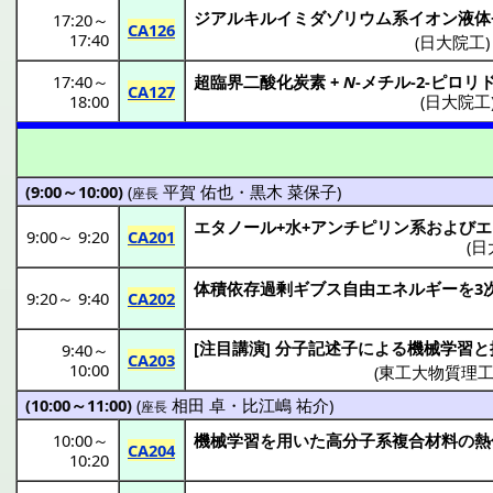
ジアルキルイミダゾリウム
系
イオン液体
17:20
～
CA126
17:40
(
日大院工
)
17:40
～
超臨界二酸化炭素
+
N
-
メチル
-2-
ピロリ
CA127
18:00
(
日大院工
(9:00～10:00)
(
平賀 佑也
・
黒木 菜保子
)
座長
エタノール
+水+
アンチピリン
系および
エ
9:00
～
9:20
CA201
(
日
体積依存過剰
ギブス
自由
エネルギー
を3
9:20
～
9:40
CA202
[
注目講演
]
分子記述子
による
機械学習
と
9:40
～
CA203
10:00
(
東工大物質理
(10:00～11:00)
(
相田 卓
・
比江嶋 祐介
)
座長
10:00
～
機械学習
を用いた
高分子系複合材料
の
熱
CA204
10:20