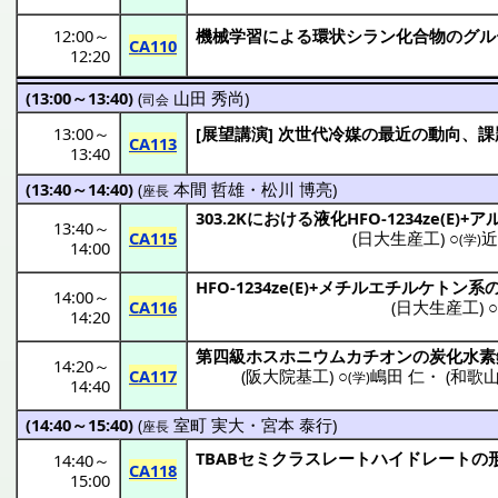
12:00
～
機械学習
による
環状
シラン
化合物
の
グル
CA110
12:20
(13:00～13:40)
(
山田 秀尚
)
司会
13:00
～
[
展望講演
]
次世代冷媒
の
最近
の
動向
、
課
CA113
13:40
(13:40～14:40)
(
本間 哲雄
・
松川 博亮
)
座長
303.2Kにおける
液化
HFO-1234ze(E)+
ア
13:40
～
CA115
(
日大生産工
) ○
近
(学)
14:00
HFO-1234ze(E)+
メチルエチルケトン
系
14:00
～
CA116
(
日大生産工
) 
14:20
第四級
ホスホニウム
カチオン
の
炭化水素
14:20
～
CA117
(
阪大院基工
) ○
嶋田 仁
・
(
和歌
(学)
14:40
(14:40～15:40)
(
室町 実大
・
宮本 泰行
)
座長
TBAB
セミクラスレートハイドレート
の
14:40
～
CA118
15:00