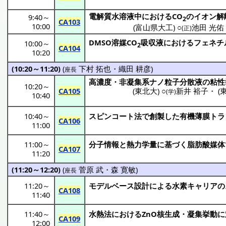
電解質水溶液中
におけるCO
の
イオン
解
9:40
～
2
CA103
10:00
(
富山県大工
) ○
池田 光佑
(正)
DMSO
溶媒
CO
吸収液
における
フェネチ
10:00
～
2
CA104
10:20
(10:20～11:20)
(
下村 拓也
・
織田 耕彦
)
座長
高濃度
・
非凝集系
ナノ粒子
分散液
の
粘性
10:20
～
CA105
(
東北大
) ○
新井 裕子
・
(
(学)
10:40
10:40
～
スピンコート
法で
創製
した
有機薄膜
トラ
CA106
11:00
11:00
～
分子情報
と
熱力学量
に基づく
脂肪酸媒体
CA107
11:20
(11:20～12:20)
(
菅原 武
・
森 寛敏
)
座長
11:20
～
モデルベース
設計
による
水素
キャリア
の
CA108
11:40
11:40
～
水熱法
におけるZnO
核生成
・
凝集挙動
に
CA109
12:00