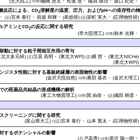
(
北大院工
) ○
棚橋 慧太
・
松葉 悠
・
國貞 雄治
・
坂口 紀史
(学)
離反応
による、CO
溶解度
の
温度
、
圧力
、およびpHへの
依存性
の
2
・
宮本 泰行
・
前坂 和輝
・
(
産総研
)
室町 実大
・
(
応用物性研
(正)
(正)
ルアミン
とCO
の
反応
に関する
研究
2
(
早大院理工
) ○
秋本 光輝
(学)
挙動
に対する
粒子間相互作用
の
寄与
東北大多元研
)
笘居 高明
・
(
東北大WPI
)
横 哲
・
(
東北大NICHe
(正)
(正)
(
東北大WPI
ンジスタ
性能
に対する
基板絶縁層
の
表面物性
の
影響
(
金沢大院自然
) ○
奥田 葵衣
・
(
金沢大理工
(学)
での
医薬品共結晶
の
形成機構
の
解析
(
東工大物質理工
) ○
巽 由奈
・
織田 耕彦
(学)
(正)
スクリーニング
に関する
研究
(
富山県大工
) ○
宮本 泰行
・
山本 寛太
・
(
応用物性研
(正)
対する
ポテンシャル
の
影響
(
八戸高専
) ○
黒沢 陽一朗
(学)