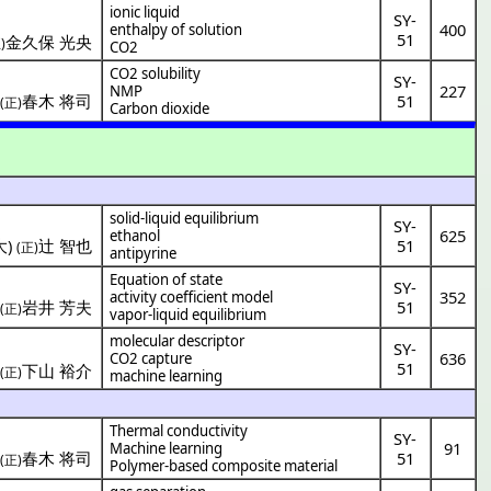
ionic liquid
SY-
400
enthalpy of solution
51
金久保 光央
)
CO2
CO2 solubility
SY-
227
NMP
)
春木 将司
51
(正)
Carbon dioxide
solid-liquid equilibrium
SY-
625
ethanol
大
)
辻 智也
51
(正)
antipyrine
Equation of state
SY-
352
activity coefficient model
・
岩井 芳夫
51
(正)
vapor-liquid equilibrium
molecular descriptor
SY-
636
CO2 capture
51
・
下山 裕介
(正)
machine learning
Thermal conductivity
SY-
91
Machine learning
)
春木 将司
51
(正)
Polymer-based composite material