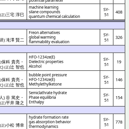
potential parameter
machine learning
SY-
408
silane compounds
・
三宅 淳巳
51
(正)
quantum chemical calculation
Freon alternatives
SY-
326
global warming
研
)
滝澤 賢二
51
flammability evaluation
HFO-1234ze(E)
SY-
保科 貴亮
・
19
Dielectric properties
)
51
Alcohol
大
)
辻 智也
(正)
bubble point pressure
SY-
保科 貴亮
・
146
HFO-1234ze(E)
)
51
Methylethylketone
大
)
辻 智也
(正)
Semiclathrate hydrate
SY-
人
)
谷 篤史
・
154
Phase equilibria
51
Enthalpy
)
平井 隆之
(正)
hydrate formation rate
SY-
778
gas absorption behavior
51
・
小松 博幸
(正)
thermodynamics