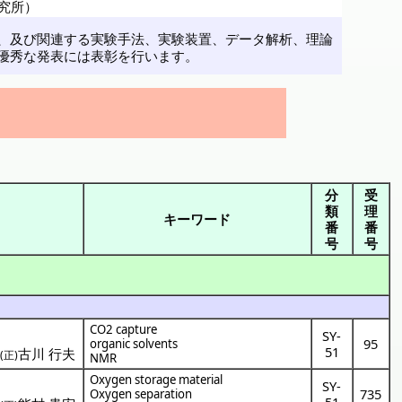
究所）
、及び関連する実験手法、実験装置、データ解析、理論
優秀な発表には表彰を行います。
分
受
類
理
キーワード
番
番
号
号
CO2 capture
SY-
95
organic solvents
51
・
古川 行夫
(正)
NMR
Oxygen storage material
SY-
735
Oxygen separation
51