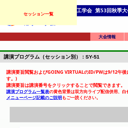
化学工学会 第53回秋季大
セッション一覧
大会情報
オンライン学会
英語プログラム
会場アクセス
フロアマップ
大会トップ
英語トップ
発表要領
講演プログラム（セッション別） : SY-51
講演要旨閲覧およびGOING VIRTUALのID/PWは9
す。)
講演要旨は講演番号をクリックすることで閲覧できます。
講演プログラム一覧表
の黄色背景は双方向ライブ配信併用、白
メニューページ記載のご説明
もご一読ください。