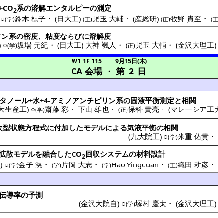
+CO
系の
溶解
エンタルピー
の
測定
2
 ○
鈴木 椋子
・
(
日大工
)
児玉 大輔
・
(
産総研
)
牧野 貴至
・
(学)
(正)
(正)
(正
ドン
系の
密度
、
粘度
ならびに
溶解度
) ○
坂場 元紀
・
(
日大工
)
大神 颯人
・
児玉 大輔
・
(
金沢大理工
(学)
(正)
W1 1F 115
9月15日(木)
CA 会場
・
第 2 日
タノール
+水+4-
アミノアンチピリン
系の
固液平衡測定
と
相関
大生産工
) ○
齋藤 彩
・
下山 雄也
・
保科 貴亮
・
(
マレーシア工
(学)
(正)
次型状態方程式
に
付加
した
モデル
による
気液平衡
の
相関
(
九大院工
) ○
米重 佑貴
(学)
拡散
モデル
を
融合
したCO
回収
システム
の
材料設計
2
工
) ○
金子 滉
・
片岡 大志
・
Hao Yingquan
・
織田 耕彦
(学)
(学)
(学)
(正)
伝導率
の
予測
(
金沢大院自
) ○
塚村 慶太
・
(
金沢大理工
(学)