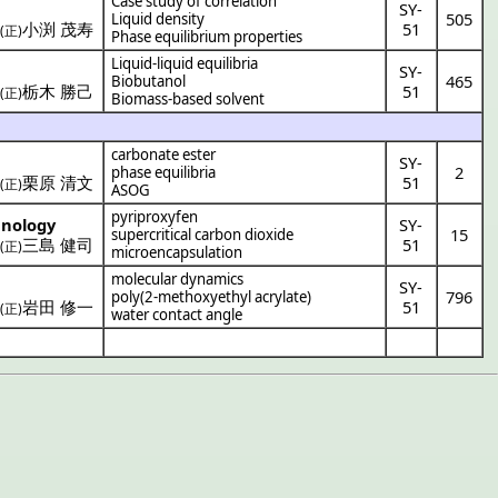
Case study of correlation
SY-
505
Liquid density
)
小渕 茂寿
51
(正)
Phase equilibrium properties
Liquid-liquid equilibria
SY-
465
Biobutanol
・
栃木 勝己
51
(正)
Biomass-based solvent
carbonate ester
SY-
2
phase equilibria
・
栗原 清文
51
(正)
ASOG
pyriproxyfen
hnology
SY-
15
supercritical carbon dioxide
・
三島 健司
51
(正)
microencapsulation
molecular dynamics
SY-
796
poly(2-methoxyethyl acrylate)
)
岩田 修一
51
(正)
water contact angle