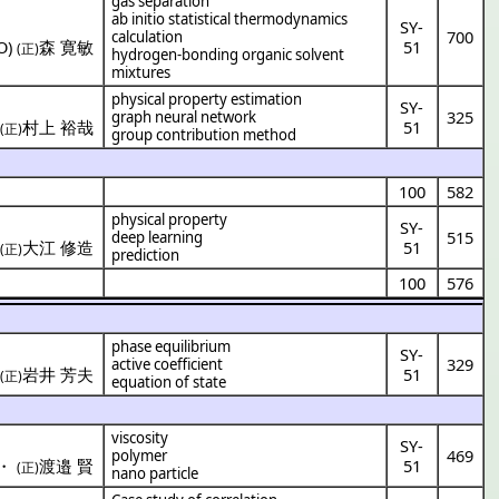
gas separation
ab initio statistical thermodynamics
SY-
700
calculation
O
)
森 寛敏
51
(正)
hydrogen-bonding organic solvent
mixtures
physical property estimation
SY-
325
graph neural network
)
村上 裕哉
51
(正)
group contribution method
100
582
physical property
SY-
515
deep learning
)
大江 修造
51
(正)
prediction
100
576
phase equilibrium
SY-
329
active coefficient
)
岩井 芳夫
51
(正)
equation of state
viscosity
SY-
469
polymer
・
渡邉 賢
51
(正)
nano particle