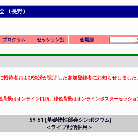
会 (長野)
プログラム
セッション別
会場別
プログラムMen
一覧表(横配置)
一覧表(縦配置)
第 1 日
第 2 日
第 3 日
前日
SV: ビジョンシン
セッション一覧
SP: 特別シンポ
HQ: 本部企画
ST: 部会横断
SY: 51-59
SY: 60-69
SY: 70-79
SY: 80-84
式典
GA: E6 UFO-Nag
PA-PC: ポスター
式典
SV-1
SP-1
SP-2
HQ-11
HQ-12
HQ-13
HQ-14
ST-21
ST-22
ST-23
ST-24
ST-25
ST-26
ST-27
ST-28
ST-29
ST-30
SY-51
SY-52
SY-53
SY-54
SY-55
SY-56
SY-57
SY-58
SY-59
SY-60
SY-61
SY-62
SY-63
SY-64
SY-65
SY-66
SY-67
SY-68
SY-69
SY-70
SY-71
SY-72
SY-73
SY-74
SY-75
SY-76
SY-77
SY-78
SY-79
SY-80
SY-81
SY-82
SY-83
SY-84
EA: E1 SASTec
FA: E2 AICS
BA-BB: W5
AA-AC: W2
CA-CB: W1
DA-DJ: C3
会場一覧
招待講演等一
司会・座長一
AA W2-101
AB W2-403
AC W2-501
BA W5-21
BB W5-23
CA W1-115
CB W1-215
DA C3-100
DB C3-101
DC C3-102
DD C3-103
DG C3-202
DH C3-203
DI C3-300
DJ C3-301
EA E1 3F
FA E2 2F
GA E6 5F
PA
PB
PC
詳細検索画面
受賞講演一覧
受理番号一覧
発表者索引
u
ポ
ano
/12午後に招待者および決済が完了した参加登録者にお知らせしまし
色背景はオンライン口頭、緑色背景はオンラインポスターセッショ
SY-51
[基礎物性部会シンポジウム]
＜ライブ配信併用＞