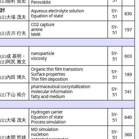
・
能村 貴宏
(正)
Perovskite
検討
SY-
Aqueous electrolyte solution
830
Equation of state
51
)
大場 茂夫
(正)
CO2 capture
SY-
197
amine
51
・
古川 行夫
(正)
NMR
SY-
nanoparticle
)
成 基明
・
603
(正)
viscosity
51
)
阿尻 雅文
(正)
Organic thin film transistors
SY-
189
Surface properties
)
内田 博久
51
(正)
Thin film deposition
pharmaceutical cocrystallization
SY-
741
molecular information
・
下山 裕介
51
(正)
fatty acid medium
Hydrogen carrier
SY-
640
Equation of state
)
大場 茂夫
51
(正)
Process simulation
MD simulation
SY-
360
nucletion
・
本間 哲雄
51
(正)