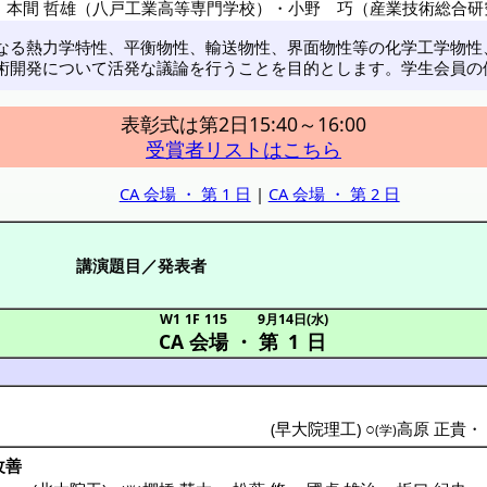
・
本間 哲雄（八戸工業高等専門学校）
・
小野 巧（産業技術総合研
なる熱力学特性、平衡物性、輸送物性、界面物性等の化学工学物性
術開発について活発な議論を行うことを目的とします。学生会員の
表彰式は第2日15:40～16:00
受賞者リストはこちら
CA 会場 ・ 第 1 日
|
CA 会場 ・ 第 2 日
講演題目／発表者
W1 1F 115
9月14日(水)
CA 会場
・
第 1 日
(
早大院理工
) ○
高原 正貴
(学)
改善