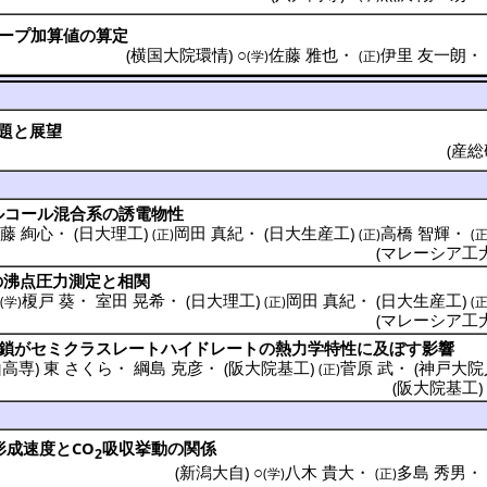
ープ
加算値
の
算定
(
横国大院環情
) ○
佐藤 雅也
・
伊里 友一朗
(学)
(正)
題
と
展望
(
産総
ルコール
混合系
の
誘電物性
藤 絢心
・
(
日大理工
)
岡田 真紀
・
(
日大生産工
)
高橋 智輝
・
(正)
(正)
(正
(
マレーシア工
の
沸点圧力測定
と
相関
○
榎戸 葵
・
室田 晃希
・
(
日大理工
)
岡田 真紀
・
(
日大生産工
)
(学)
(正)
(正
(
マレーシア工
鎖
が
セミクラスレートハイドレート
の
熱力学特性
に及ぼす
影響
山高専
)
東 さくら
・
綱島 克彦
・
(
阪大院基工
)
菅原 武
・
(
神戸大院
(正)
(
阪大院基工
形成速度
とCO
吸収挙動
の
関係
2
(
新潟大自
) ○
八木 貴大
・
多島 秀男
(学)
(正)