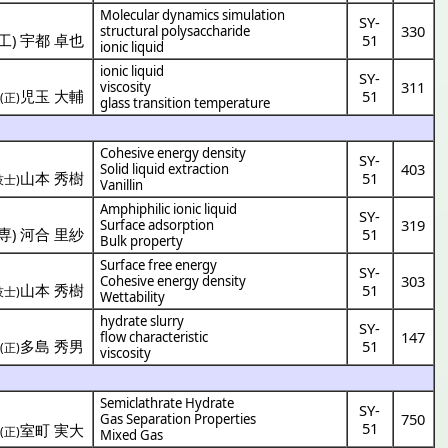
Molecular dynamics simulation
SY-
330
structural polysaccharide
工
)
宇都 卓也
51
ionic liquid
ionic liquid
SY-
311
viscosity
・
児玉 大輔
51
(正)
glass transition temperature
Cohesive energy density
SY-
403
Solid liquid extraction
山本 秀樹
51
技士)
Vanillin
Amphiphilic ionic liquid
SY-
319
Surface adsorption
専
)
河合 里紗
51
Bulk property
Surface free energy
SY-
303
Cohesive energy density
山本 秀樹
51
技士)
Wettability
hydrate slurry
SY-
147
flow characteristic
・
多島 秀男
51
(正)
viscosity
Semiclathrate Hydrate
SY-
750
Gas Separation Properties
51
)
室町 実大
(正)
Mixed Gas