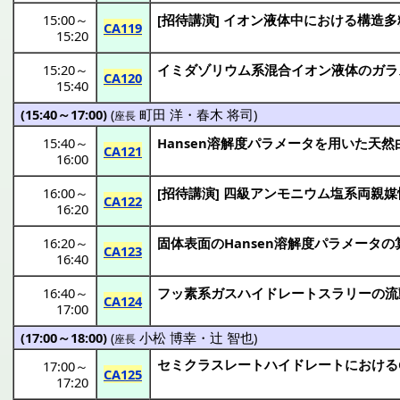
15:00
～
[
招待講演
]
イオン液体
中における
構造多
CA119
15:20
15:20
～
イミダゾリウム
系混合
イオン液体
の
ガラ
CA120
15:40
(15:40～17:00)
(
町田 洋
・
春木 将司
)
座長
15:40
～
Hansen
溶解度
パラメータ
を用いた
天然
CA121
16:00
16:00
～
[
招待講演
]
四級
アンモニウム
塩系両親媒
CA122
16:20
16:20
～
固体表面
のHansen
溶解度
パラメータ
の
CA123
16:40
16:40
～
フッ
素系
ガスハイドレートスラリー
の
流
CA124
17:00
(17:00～18:00)
(
小松 博幸
・
辻 智也
)
座長
セミクラスレートハイドレート
における
17:00
～
CA125
17:20