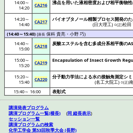
14:00
～
沸点
を用いた
液相密度
および
相平衡物性
CA216
14:20
14:20
～
バイオブタノール
精製
プロセス
開発
のた
CA217
14:40
(
日大理工
) ○
松田
(正)
(14:40～15:40)
(
保科 貴亮
・
小野 巧
)
座長
14:40
～
炭酸
エステル
を含む
多成分系相平衡
のA
CA218
15:00
15:00
～
Encapsulation of Insect Growth Regul
CA219
15:20
15:20
～
分子動力学法
による水の
接触角測定
シミ
CA220
15:40
(
名工大院工
) ○
南
(正)
15:40
～
16:00
表彰式
講演発表プログラム
講演プログラム一覧(横長)
(
同 縦長表示
)
セッション一覧
講演プログラムの検索
化学工学会 第53回秋季大会 (長野)