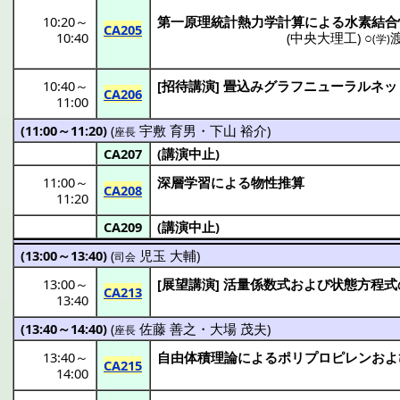
10:20
～
第一原理統計熱力学計算
による
水素結合
CA205
10:40
(
中央大理工
) ○
(学)
10:40
～
[
招待講演
]
畳込
み
グラフニューラルネッ
CA206
11:00
(11:00～11:20)
(
宇敷 育男
・
下山 裕介
)
座長
CA207
(
講演中止
)
11:00
～
深層学習
による
物性推算
CA208
11:20
CA209
(
講演中止
)
(13:00～13:40)
(
児玉 大輔
)
司会
13:00
～
[
展望講演
]
活量係数式
および
状態方程式
CA213
13:40
(13:40～14:40)
(
佐藤 善之
・
大場 茂夫
)
座長
13:40
～
自由体積理論
による
ポリプロピレン
およ
CA215
14:00