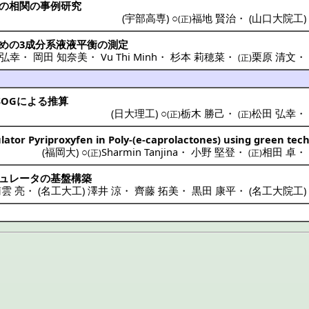
の
相関
の
事例研究
(
宇部高専
) ○
福地 賢治
・
(
山口大院工
(正)
めの
3成分系液液平衡
の
測定
 弘幸
・
岡田 知奈美
・
Vu Thi Minh
・
杉本 莉穂菜
・
栗原 清文
(正)
SOGによる
推算
(
日大理工
) ○
栃木 勝己
・
松田 弘幸
(正)
(正)
ator Pyriproxyfen in Poly-(e-caprolactones) using green tec
(
福岡大
) ○
Sharmin Tanjina
・
小野 堅登
・
相田 卓
(正)
(正)
ュレータ
の
基盤構築
雲 亮
・
(
名工大工
)
澤井 涼
・
齊藤 拓美
・
黒田 康平
・
(
名工大院工