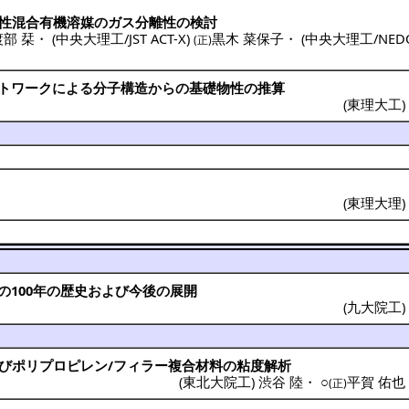
性混合有機溶媒
の
ガス
分離性
の
検討
渡部 栞
・
(
中央大理工/JST ACT-X
)
黒木 菜保子
・
(
中央大理工/NED
(正)
トワーク
による
分子構造
からの
基礎物性
の
推算
(
東理大工
(
東理大理
の100年の
歴史
および
今後
の
展開
(
九大院工
び
ポリプロピレン
/
フィラー
複合材料
の
粘度解析
(
東北大院工
)
渋谷 陸
・
○
平賀 佑也
(正)